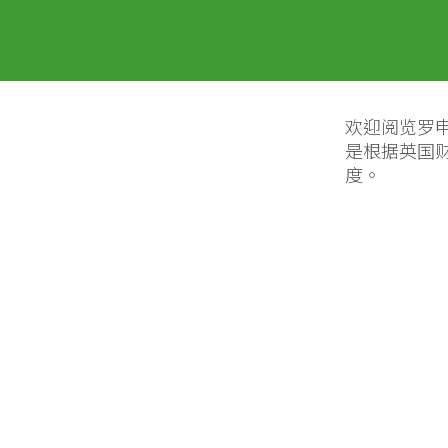
欢迎阅览罗申美
是根据英国财
度。