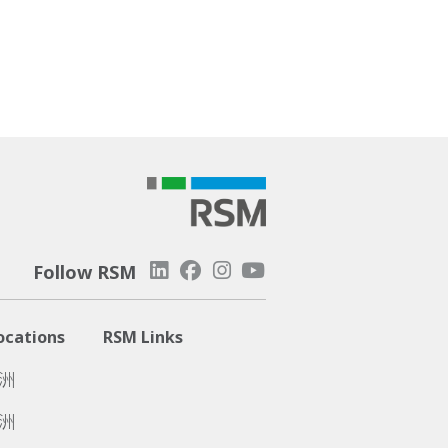
Follow RSM
ocations
RSM Links
洲
洲