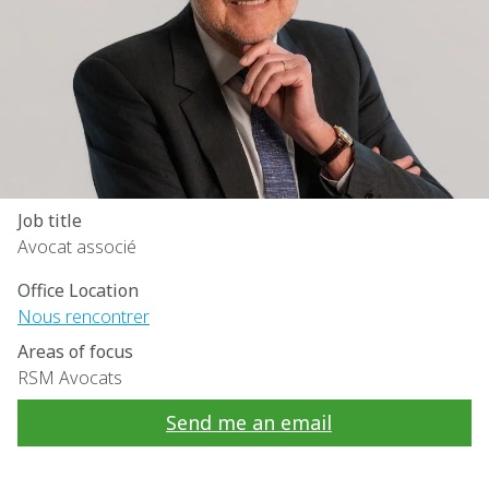
Job title
Avocat associé
Office Location
Nous rencontrer
Areas of focus
RSM Avocats
Send me an email