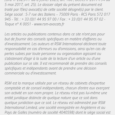
5 mai 2017, art. 25). Le dossier objet du présent document est
traité par l’(les) avocat(s) de cette société désigné(s) par le client.
Siège social : 5-7 rue des Italiens – 75009 Paris - RCS Paris 572 017
945 - Tél. : + 33 (0)1 44 95 97 00 / Fax : + 33 (0)1 44 95 97 02 -
Toque n° K 0051 - www.rsm-avocats.fr
Les articles ou publications contenus dans ce site n'ont pas pour
but de fournir des conseils spécifiques en matière d'affaires ou
d'investissement. Les auteurs et RSM International déclinent toute
responsabilité en cas d'erreurs ou d'omissions, ainsi qu'en cas de
pertes subies par toute personne ou organisation agissant ou
s'abstenant d'agir à la suite de la lecture d'un article ou d'une
publication sur ce site. Il est recommandé de prendre des conseils
spécifiques et indépendants avant de prendre une décision
commerciale ou d'investissement.
RSM est la marque utilisée par un réseau de cabinets d'expertise
comptable et de conseil indépendants, chacun d'entre eux exerçant
son activité en son nom propre. Le réseau n'est pas lui-même une
entité juridique distincte de quelque nature que ce soit dans
quelque juridiction que ce soit. Le réseau est administré par RSM
International Limited, une société enregistrée en Angleterre et au
Pays de Galles (numéro de société 4040598) dont le siège social est