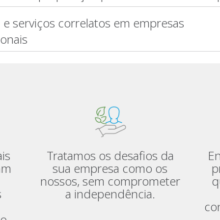
a e serviços correlatos em empresas
ionais
Tratamos os desafios da
En
is
sua empresa como os
p
am
nossos, sem comprometer
q
a independência.
s
co
o.