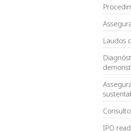
Procedi
Assegura
Laudos d
Diagnóst
demonstr
Assegura
sustenta
Consultor
IPO read