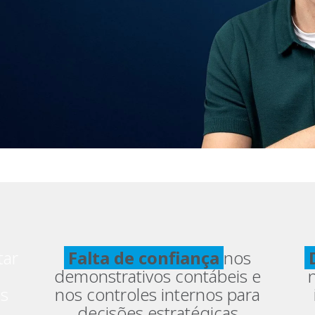
tar
Falta de confiança
nos
D
demonstrativos contábeis e
is
nos controles internos para
decisões estratégicas