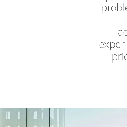
probl
a
exper
pri