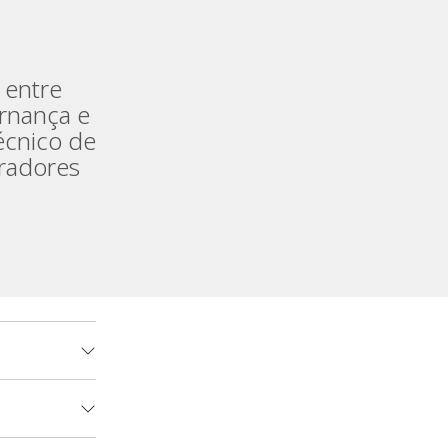
entre
rnança e
écnico de
oradores