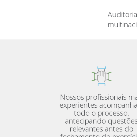
Auditori
multinac
Nossos profissionais ma
experientes acompanh
todo o processo,
antecipando questõe
relevantes antes do
fechamento do exercíci