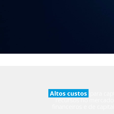
Altos custos
para cap
recursos no mercado
financeiros e de capita