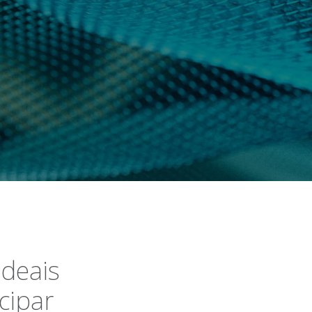
ideais
cipar