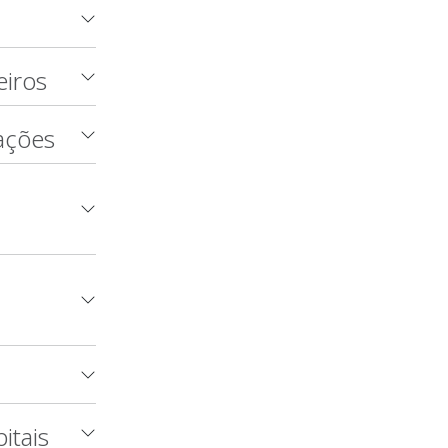
eiros
rações
itais