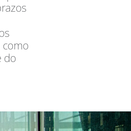
prazos
os
s como
e do