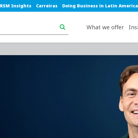
lue top nav
RSM Insights
Carreiras
Doing Business in Latin America
Main navigation desktop
What we offer
Ins