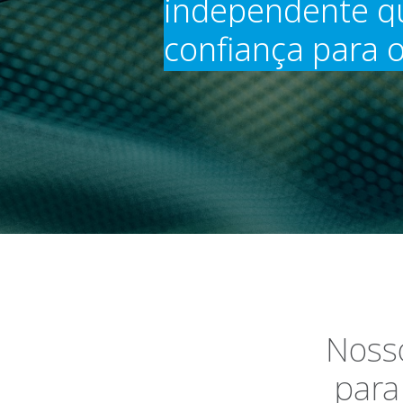
independente qu
confiança para 
Nosso
para