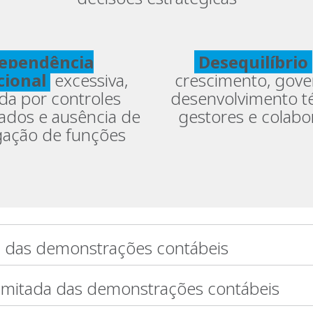
ependência
Desequilíbrio
cional
excessiva,
crescimento, gove
da por controles
desenvolvimento t
zados e ausência de
gestores e colab
ação de funções
a das demonstrações contábeis
limitada das demonstrações contábeis