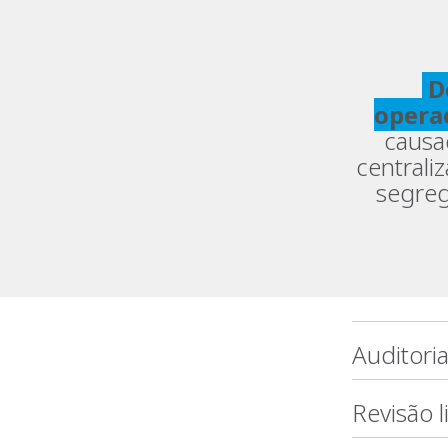
D
opera
causa
centrali
segreg
Auditori
Revisão 