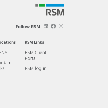
Follow RSM
ocations
RSM Links
ENA
RSM Client
Portal
ordam
ika
RSM log-in