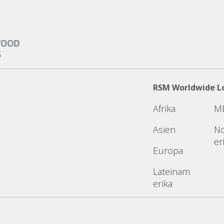
RSM Worldwide L
Afrika
M
Asien
N
er
Europa
Lateinam
erika