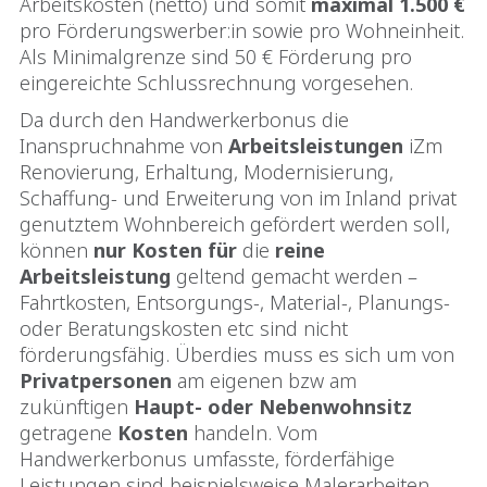
Arbeitskosten (netto) und somit
maximal 1.500 €
pro Förderungswerber:in sowie pro Wohneinheit.
Als Minimalgrenze sind 50 € Förderung pro
eingereichte Schlussrechnung vorgesehen.
Da durch den Handwerkerbonus die
Inanspruchnahme von
Arbeitsleistungen
iZm
Renovierung, Erhaltung, Modernisierung,
Schaffung- und Erweiterung von im Inland privat
genutztem Wohnbereich gefördert werden soll,
können
nur Kosten für
die
reine
Arbeitsleistung
geltend gemacht werden –
Fahrtkosten, Entsorgungs-, Material-, Planungs-
oder Beratungskosten etc sind nicht
förderungsfähig. Überdies muss es sich um von
Privatpersonen
am eigenen bzw am
zukünftigen
Haupt- oder Nebenwohnsitz
getragene
Kosten
handeln. Vom
Handwerkerbonus umfasste, förderfähige
Leistungen sind beispielsweise Malerarbeiten,