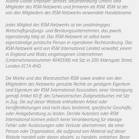
Austria Global Employer Services Steuerberatung GmbH)
sind
Mitglieder des RSM-Netzwerks und firmieren als RSM. RSM ist der
von den Mitgliedern des RSM-Netzwerks verwendete Handelsname.
Jedes Mitglied des RSM-Netzwerks ist ein unabhängiges
Wirtschaftsprüfungs- und Beratungsunternehmen, das jeweils
eigenständig tätig ist. Das RSM-Netzwerk ist selbst keine
eigenständige juristische Person in irgendeiner Rechtsordnung. Das
RSM-Netzwerk wird von RSM International Limited verwaltet, einem
in England und Wales eingetragenen Unternehmen
(Unternehmensnummer 4040598) mit Sitz in 200 Aldersgate Street,
London EC1A 4HD.
Die Marke und das Warenzeichen RSM sowie andere von den
Mitgliedern des Netzwerks genutzte Rechte an geistigem Eigentum
sind Eigentum der RSM International Association, einer Vereinigung
gemäß Artikel 60 ff. des Schweizerischen Zivilgesetzbuches mit Sitz
in Zug. Die auf dieser Website enthaltenen Artikel oder
Veröffentlichungen sind nicht dazu bestimmt, spezifische Geschäfts-
oder Anlageberatung zu leisten. Der/die Autor(en) oder RSM
International können jedoch keine Verantwortung für etwaige
Fehler oder Auslassungen oder Verluste übernehmen, die einer
Person oder Organisation, die aufgrund von Material auf dieser
Website handelt oder davon absieht, zu handeln, entstehen. Bevor