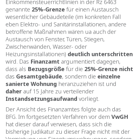
Einkommensteuerrichtlinien in der Rz 6463
genannte
25%-Grenze
für einen Austausch
wesentlicher Gebäudeteile (im konkreten Fall
eben Elektro- und Sanitärinstallationen, andere
betroffene Maßnahmen wären ua auch der
Austausch von Fenster, Türen, Stiegen,
Zwischenwänden, Wasser- oder
Heizungsinstallationen)
deutlich
unterschritten
wird. Das
Finanzamt
argumentiert dagegen,
dass als
Bezugsgröße
für die
25%-Grenze
nicht
das
Gesamtgebäude
, sondern die
einzelne
sanierte Wohnung
heranzuziehen ist und
daher
auf 15 Jahre zu verteilender
Instandsetzungsaufwand
vorliegt.
Der Ansicht des Finanzamtes folgte auch das
BFG. Im fortgesetzten Verfahren vor dem
VwGH
hat dieser darauf verwiesen, dass sich die
bisherige Judikatur zu dieser Frage nicht mit der
Vermietung von Eigentumswohnungen, sondern