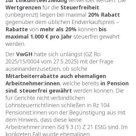
Wertgrenzen
für die
Steuerfreiheit
(unbegrenzt) liegen bei maximal
20% Rabatt
gegenüber dem üblichen Endverkaufspreis –
Rabatte
von
mehr als 20%
können
bis
maximal 1.000 € pro Jahr
steuerfrei gewährt
werden.
Der
VwGH
hatte sich unlängst (GZ Ro
2025/15/0004 vom 27.5.2025) mit der Frage
auseinanderzusetzen, ob solche
Mitarbeiterrabatte
auch
ehemaligen
Arbeitnehmer:innen
, welche bereits
in Pension
sind
,
steuerfrei
gewährt
werden können. Die
für Gerichte nicht verbindlichen
Lohnsteuerrichtlinien schließen in Rz 104
Pensionist:innen von der Begünstigung aus mit
dem Hinweis, dass diese keine
Arbeitnehmer:innen iSd § 3 (1) Z 21 EStG sind. Im
konkreten Fall wurde ehemaligen