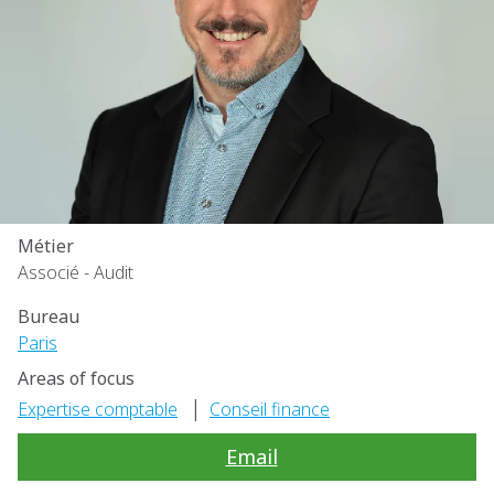
Métier
Associé - Audit
Bureau
Paris
Areas of focus
|
Expertise comptable
Conseil finance
Email