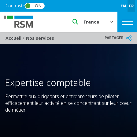
Skip to main content
Contraste
ON
EN
FR
Select a region or countr
/
Breadcrumb
PARTAGER
Accueil
Nos services
Expertise comptable
Permettre aux dirigeants et entrepreneurs de piloter
efficacement leur activité en se concentrant sur leur cœur
de métier