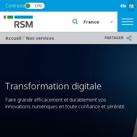
Skip to main content
Contraste
ON
EN
FR
Select a region or countr
/
Breadcrumb
PARTAGER
Accueil
Nos services
Transformation digitale
Faire grandir efficacement et durablement vos
innovations numériques en toute confiance et sérénité