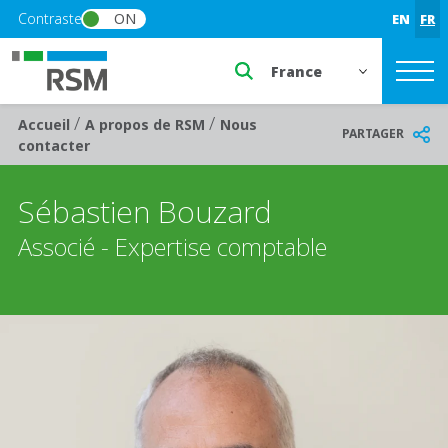
Skip to main content
Contraste
ON
EN
FR
Select a region or countr
/
/
Breadcrumb
Accueil
A propos de RSM
Nous
PARTAGER
contacter
Sébastien Bouzard
Associé - Expertise comptable