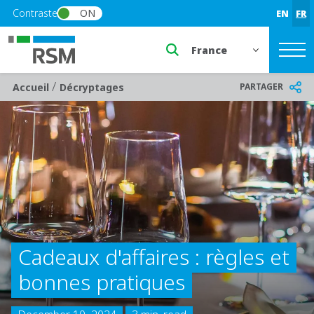
Skip to main content
Contraste
ON
EN
FR
Select a region or countr
/
Breadcrumb
PARTAGER
Accueil
Décryptages
Cadeaux d'affaires : règles et
bonnes pratiques