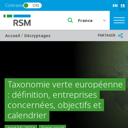
Skip to main content
Contraste
ON
EN
FR
Select a region or countr
/
Breadcrumb
PARTAGER
Accueil
Décryptages
Taxonomie verte européenne
: définition, entreprises
concernées, objectifs et
calendrier