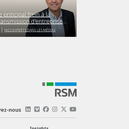
e principal frein à la
ransmission d'entreprise
st le volet fiscal
NOS EXPERTS DANS LES MÉDIAS
vez-nous
Insights