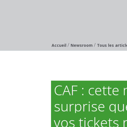
/
/
Breadcrumb
Accueil
Newsroom
Tous les artic
CAF : cette
surprise qu
vos tickets 