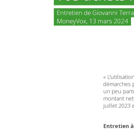
Entretien de Giovanni Terra
MoneyVox, 13 mars 2024
« L'utilisat
démarches po
un peu partou
montant net 
juillet 2023 
Entretien à