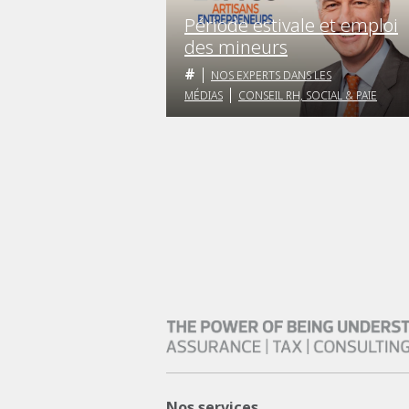
Période estivale et emploi
des mineurs
NOS EXPERTS DANS LES
MÉDIAS
CONSEIL RH, SOCIAL & PAIE
Nos services