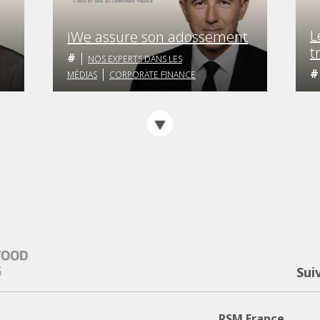
L
iWe assure son adossement
t
NOS EXPERTS DANS LES
e
MÉDIAS
CORPORATE FINANCE
Sui
RSM France