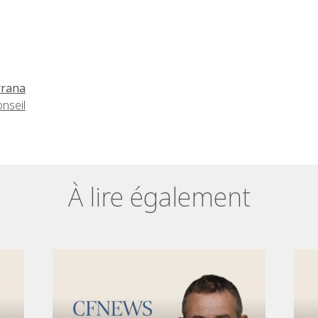
rrana
onseil
À lire également