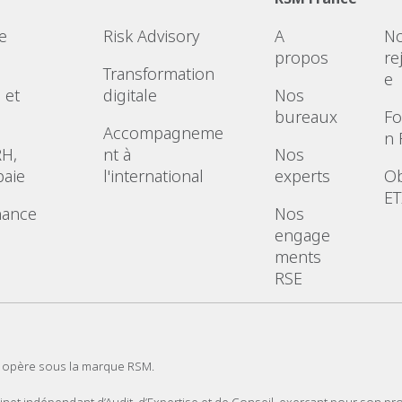
e
Risk Advisory
A
N
propos
re
Transformation
e
 et
digitale
Nos
bureaux
Fo
Accompagneme
n
RH,
nt à
Nos
paie
l'international
experts
Ob
ET
nance
Nos
engage
ments
RSE
 opère sous la marque RSM.
t indépendant d’Audit, d’Expertise et de Conseil, exerçant pour son pr