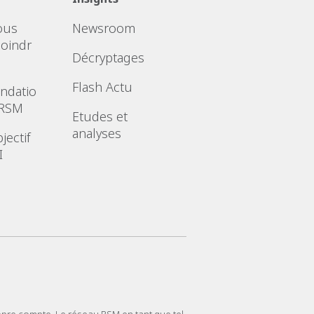
ous
Newsroom
joindr
Décryptages
Flash Actu
ndatio
 RSM
Etudes et
analyses
jectif
I
opre compte. Le réseau RSM en tant que tel