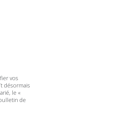
fier vos
ît désormais
rié, le «
bulletin de