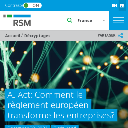
Skip to main content
Contraste
ON
EN
FR
Select a region or countr
/
Breadcrumb
PARTAGER
Accueil
Décryptages
AI Act: Comment le
règlement européen
transforme les entreprises?