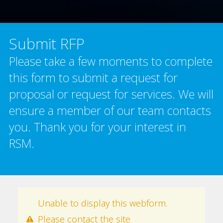
Submit RFP
Please take a few moments to complete
this form to submit a request for
proposal or request for services. We will
ensure a member of our team contacts
you. Thank you for your interest in
RSM.
Warning message
Unable to display this webform.
Please contact the site