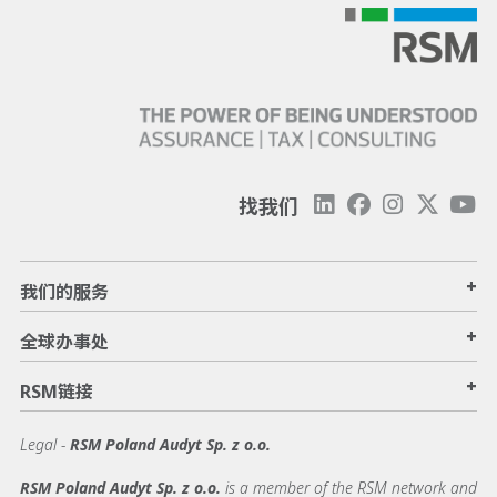
找我们
+
我们的服务
+
全球办事处
+
RSM链接
Legal -
RSM Poland Audyt Sp. z o.o.
RSM Poland Audyt Sp. z o.o.
is a member of the RSM network and