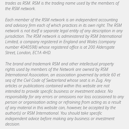
trades as RSM. RSM is the trading name used by the members of
the RSM network.
Each member of the RSM network is an independent accounting
and advisory firm each of which practices in its own right. The RSM
network is not itself a separate legal entity of any description in any
jurisdiction. The RSM network is administered by RSM International
Limited, a company registered in England and Wales (company
number 4040598) whose registered office is at 200 Aldersgate
Street, London, EC1A 4HD.
The brand and trademark RSM and other intellectual property
rights used by members of the Network are owned by RSM
International Association, an association governed by article 60 et
seq of the Civil Code of Switzerland whose seat is in Zug. Any
articles or publications contained within this website are not
intended to provide specific business or investment advice. No
responsibility for any errors or omissions nor loss occasioned to any
person or organisation acting or refraining from acting as a result
of any material in this website can, however, be accepted by the
author(s) or RSM International. You should take specific
independent advice before making any business or investment
decision.