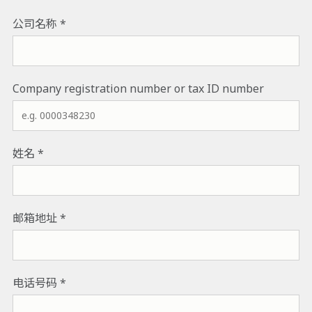
Name of the company to which we are to provide the servic
公司名称
If applicable, please provide the National Court Register n
Company registration number or tax ID number
姓名
邮箱地址
电话号码