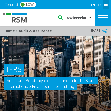
Skip to main content
Contrast
LOW
EN
FR
DE
Select a region or countr
/
Breadcrumb
SHARE
Home
Audit & Assurance
IFRS
Audit- und Beratungsdienstleistungen für IFRS und
internationale Finanzberichterstattung