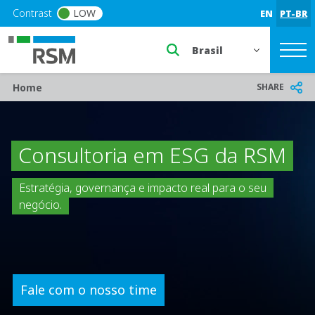
Skip to main content
Contrast
LOW
EN
PT-BR
Select a region or countr
Breadcrumb
SHARE
Home
Consultoria em ESG da RSM
Estratégia, governança e impacto real para o seu
negócio.
Fale com o nosso time