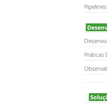
Pipelines
Desenv
Desenvol
Práticas
Observab
Soluçõ