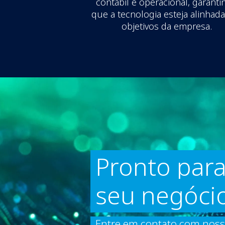
contábil e operacional, garant
que a tecnologia esteja alinhad
objetivos da empresa.
Pronto para
seu negóci
Entre em contato com nossos