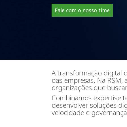
Fale com o nosso time
A transformação digital 
das empresas. Na RSM, al
organizações que buscam 
Combinamos expertise té
desenvolver soluções di
velocidade e governança