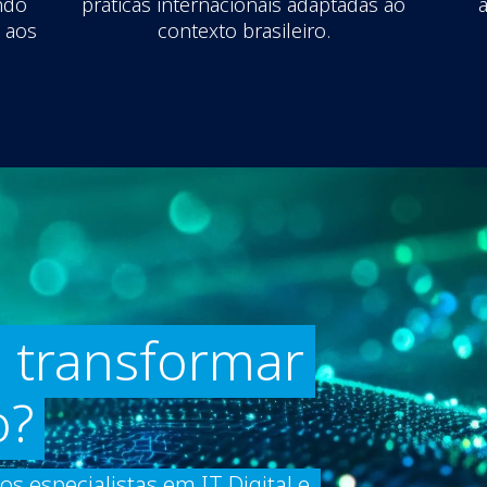
indo
práticas internacionais adaptadas ao
a aos
contexto brasileiro.
 transformar
o?
 especialistas em IT Digital e