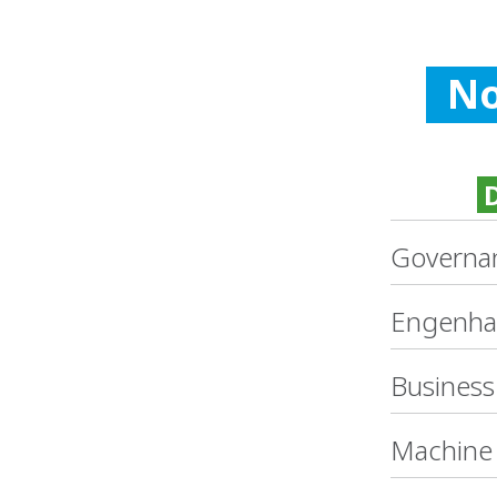
No
D
Governa
Engenha
Business 
Machine 