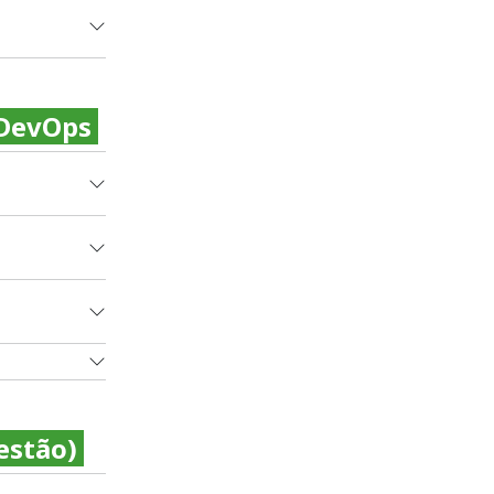
 DevOps
Gestão)