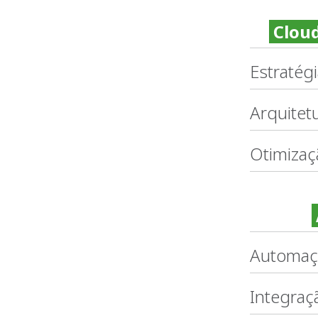
Cloud
Estratég
Arquitet
Otimizaç
Automaçã
Integraç