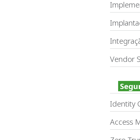
Implemen
Implant
Integraç
Vendor S
Segur
Identity
Access 
Zero Tru