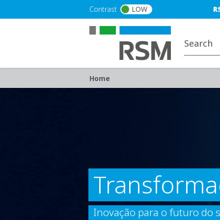
Skip to main content
Blu
Contrast
LOW
R
Breadcrumb
Home
Transforma
Inovação para o futuro do 