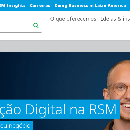
e top nav
SM Insights
Carreiras
Doing Business in Latin America
Main navigation desktop
O que oferecemos
Ideias & in
ção Digital na RSM
seu negócio