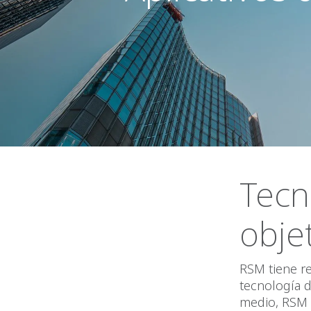
Tecn
obje
RSM tiene re
tecnología 
medio, RSM a