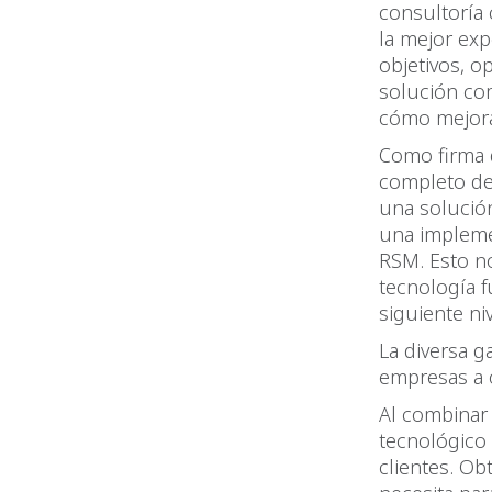
consultoría 
la mejor exp
objetivos, o
solución co
cómo mejor
Como firma d
completo de
una solución
una impleme
RSM. Esto n
tecnología f
siguiente niv
La diversa g
empresas a 
Al combinar
tecnológico 
clientes. O