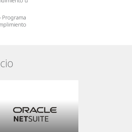
ndimiento u
o Programa
umplimiento
cio