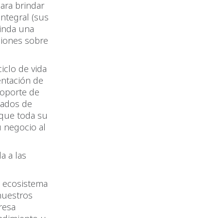
ara brindar
integral (sus
rinda una
ciones sobre
iclo de vida
entación de
soporte de
bados de
 que toda su
u negocio al
a a las
o ecosistema
nuestros
resa