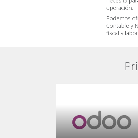
necesita pa
operación.
Podemos ofr
Contable y N
fiscal y labo
Pr