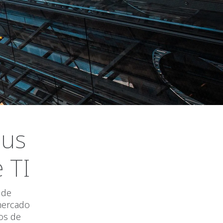
sus
 TI
 de
mercado
ios de