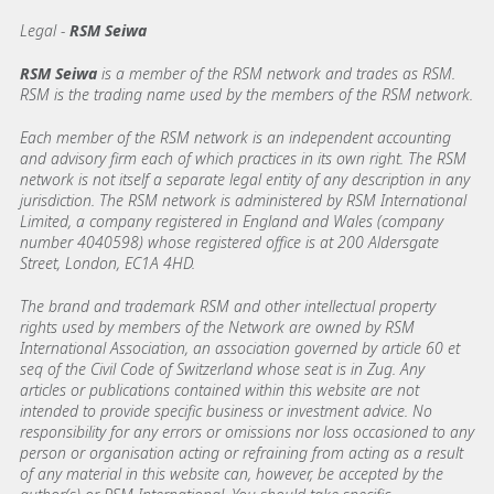
Legal -
RSM Seiwa
RSM Seiwa
is a member of the RSM network and trades as RSM.
RSM is the trading name used by the members of the RSM network.
Each member of the RSM network is an independent accounting
and advisory firm each of which practices in its own right. The RSM
network is not itself a separate legal entity of any description in any
jurisdiction. The RSM network is administered by RSM International
Limited, a company registered in England and Wales (company
number 4040598) whose registered office is at 200 Aldersgate
Street, London, EC1A 4HD.
The brand and trademark RSM and other intellectual property
rights used by members of the Network are owned by RSM
International Association, an association governed by article 60 et
seq of the Civil Code of Switzerland whose seat is in Zug. Any
articles or publications contained within this website are not
intended to provide specific business or investment advice. No
responsibility for any errors or omissions nor loss occasioned to any
person or organisation acting or refraining from acting as a result
of any material in this website can, however, be accepted by the