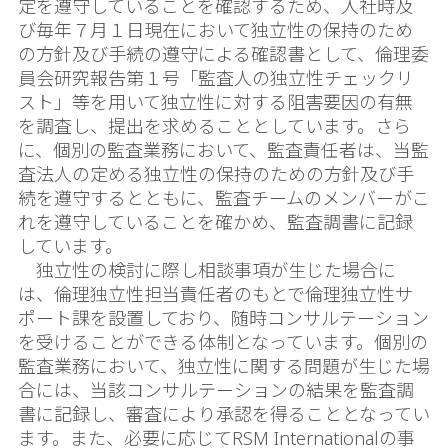
定を遵守していることを確認するため、入社時及
び毎年７月１日現在において独立性の保持のため
の方針及び手続の遵守による確認書として、倫理委
員会研究報告第１号「監査人の独立性チェックリ
スト」等を用いて独立性に対する阻害要因の有無
を調査し、提出を求めることとしています。さら
に、個別の監査業務において、監査責任者は、当監
査法人の定める独立性の保持のための方針及び手
続を遵守するとともに、監査チームのメンバーがこ
れを遵守していることを確かめ、監査調書に記録
しています。
独立性の検討に際し相談事項が生じた場合に
は、倫理独立性担当責任者のもとで倫理独立性サ
ポート課を設置しており、随時コンサルテーション
を受けることができる体制となっています。個別の
監査業務において、独立性に関する問題が生じた場
合には、当該コンサルテーションの結果を監査調
書に記録し、審査により承認を得ることとなってい
ます。また、必要に応じてRSM Internationalの事