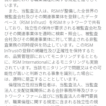
います。
また、当監査法人は、RSMが整備した全世界の
被監査会社及びその関連事業体を登録したデータ
ベース（RSM InTrust）をRSMネットワークで共有
しており、独立性の保持が要求される被監査会社及
びその関連事業体を適時に検索・照会し、被監査
会社及びその関連事業体に対して禁止される非監
査業務の同時提供を防止しています。このRSM
InTrustの登録の網羅性及び正確性を保持するた
め、品質管理部においてモニタリングするととも
に、RSM Internationalによるモニタリングも実施
されています。当該モニタリングで問題又はその可
能性が高いと判断される事象を識別した場合に
は、適時に是正することとしています。
倫理独立性担当責任者は、当監査法人、当監査
法人と支配従属関係にある会計事務所等及びネッ
トワーク・ファーム並びに当監査法人の専門要員
が、職業倫理に関する規定に含まれる独立性の規