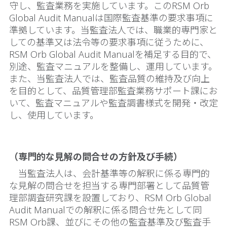
守し、監査業務を実施しています。このRSM Orb
Global Audit Manualは国際監査基準の要求事項に
準拠しています。当監査法人では、職業的専門家と
しての基準又は法令等の要求事項に従うために、
RSM Orb Global Audit Manualを補足する目的で、
別途、監査マニュアルを整備し、運用しています。
また、当監査法人では、監査品質の維持及び向上
を目的として、品質管理部監査業務サポート課にお
いて、監査マニュアルや監査調書様式を開発・改定
し、使用しています。
（専門的な見解の問合せの方針及び手続）
当監査法人は、会計基準等の解釈に係る専門的
な見解の問合せを担当する専門部署として品質管
理部調査研究課を設置しており、RSM Orb Global
Audit Manualでの解釈に係る問合せ先として同
RSM Orb課、並びにその他の監査基準及び監査手