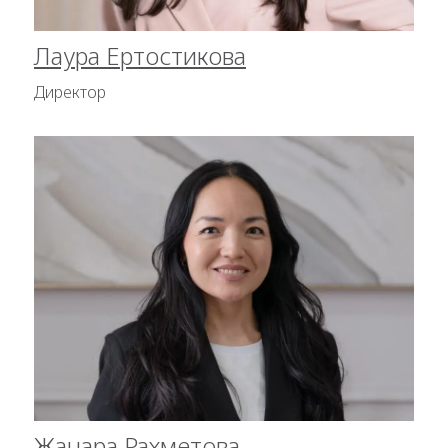
Лаура Ертостикова
Директор
Жанара Рахметова