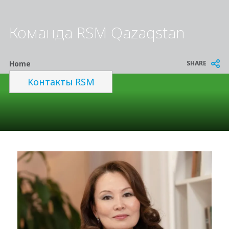
Команда RSM Qazaqstan
Breadcrumb
SHARE
Home
Контакты RSM