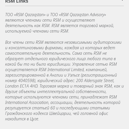
RSM Links
TОО «RSM Qazaqstan» и ТОО «RSM Qazaqstan Advisory»
являются членами сети RSM и осуществляют
деятельность как RSM. RSM является торговой маркой,
используемой членами сети RSM.
Все члены сети RSM являются независимыми аудиторскими
и консалтинговыми фирмами, каждая из которых ведет
самостоятельную деятельность. Сама сеть RSM не
образует отдельного юридического лица любого типа в
какой бы то ни было юрисдикции. Управление сетью RSM
осуществляется RSM International Limited, компанией,
зарегистрированной в Англии и Уэльсе (регистрационный
номер 4040598), юридический адрес: 200 Aldersgate Street,
London EC1A 4HD. Торговая марка и товарный знак RSM, как и
другие объекты интеллектуальной собственности,
которые используются членами сети, принадлежат RSM
International Association, ассоциации, деятельность которой
регулируется статьей 60 и последующими статьями
Гражданского кодекса Швейцарии, чей головной офис
находится в Цуге.