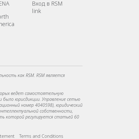
ENA
Вход в RSM
link
rth
erica
льность как RSM. RSM является
торых ведет самостоятельную
и было юрисдикции. Управление сетью
трационный номер 4040598), юридический
ты интеллектуальной собственности,
ость которой регулируется статьей 60
tatement
Terms and Conditions