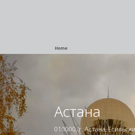
Breadcrumb
Home
Астана
010000, г. Астана, Есильск