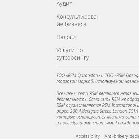
Аудит
Консультирован
ие бизнеса
Налоги
Услуги по
аутсорсингу
TОО «RSM Qazaqstan» и ТОО «RSM Qazaq
торговой маркой, используемой члена
Все члены сети RSM являются незави
деятельность. Сама сеть RSM не обра
RSM осуществляется RSM International 
адрес: 200 Aldersgate Street, London 
которые используются членами сети, п
и последующими статьями Гражданского
Footer menu lin
Accessibility
Anti-bribery decl