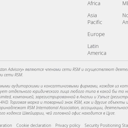
Africa
M
Asia
No
Pacific
Am
Europe
Latin
America
stan Advisory» являются членами сети RSM и осуществляют деяте
ми сети RSM.
симыми аудиторскими и консалтинговыми фирмами, каждая из ко
зует отдельного юридического лица любого типа в какой бы то н
Limited, компанией, зарегистрированной в Англии и Уэльсе (регис
EC1A 4HD. Торговая марка и товарный знак RSM, как и другие объек
ринадлежат RSM International Association, ассоциации, деятельн
 кодекса Швейцарии, чей головной офис находится в Цуге.
ks
aration
Cookie declaration
Privacy policy
Security Positioning S