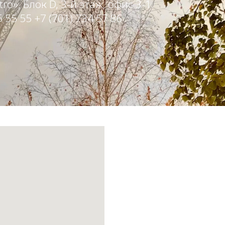
o», Блок D, 3-й этаж, офис 3-1.
 55 55 +7 (701) 734 57 86