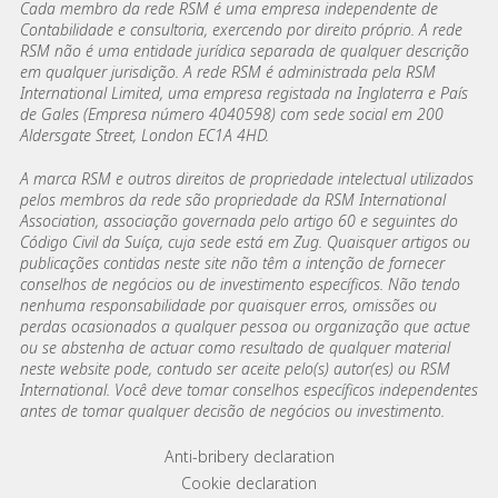
Cada membro da rede RSM é uma empresa independente de
Contabilidade e consultoria, exercendo por direito próprio. A rede
RSM não é uma entidade jurídica separada de qualquer descrição
em qualquer jurisdição. A rede RSM é administrada pela RSM
International Limited, uma empresa registada na Inglaterra e País
de Gales (Empresa número 4040598) com sede social em 200
Aldersgate Street, London EC1A 4HD.
A marca RSM e outros direitos de propriedade intelectual utilizados
pelos membros da rede são propriedade da RSM International
Association, associação governada pelo artigo 60 e seguintes do
Código Civil da Suíça, cuja sede está em Zug. Quaisquer artigos ou
publicações contidas neste site não têm a intenção de fornecer
conselhos de negócios ou de investimento específicos. Não tendo
nenhuma responsabilidade por quaisquer erros, omissões ou
perdas ocasionados a qualquer pessoa ou organização que actue
ou se abstenha de actuar como resultado de qualquer material
neste website pode, contudo ser aceite pelo(s) autor(es) ou RSM
International. Você deve tomar conselhos específicos independentes
antes de tomar qualquer decisão de negócios ou investimento.
Footer menu links
Anti-bribery declaration
Cookie declaration