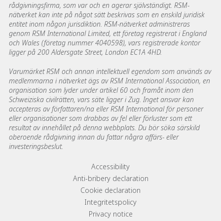
rådgivningsfirma, som var och en agerar självständigt. RSM-
nätverket kan inte på något sätt beskrivas som en enskild juridisk
entitet inom någon jurisdiktion. RSM-nätverket administreras
genom RSM International Limited, ett företag registrerat i England
och Wales (företag nummer 4040598), vars registrerade kontor
ligger på 200 Aldersgate Street, London EC1A 4HD.
Varumärket RSM och annan intellektuell egendom som används av
medlemmarna i nätverket ägs av RSM International Association, en
organisation som lyder under artikel 60 och framåt inom den
Schweiziska civilrätten, vars säte ligger i Zug. Inget ansvar kan
accepteras av författaren/na eller RSM International för personer
eller organisationer som drabbas av fel eller förluster som ett
resultat av innehållet på denna webbplats. Du bör söka särskild
oberoende rådgivning innan du fattar några affärs- eller
investeringsbeslut.
Footer menu links
Accessibility
Anti-bribery declaration
Cookie declaration
Integritetspolicy
Privacy notice