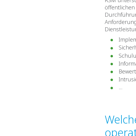
RSM unterst
öffentlichen
Durchführu
Anforderung
Dienstleistu
Implem
Sicher
Schulu
Inform
Bewert
Intrus
...
Welche
opera