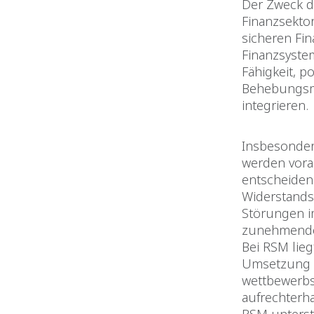
Der Zweck de
Finanzsekto
sicheren Fin
Finanzsyste
Fähigkeit, p
Behebungsm
integrieren.
Insbesonder
werden vora
entscheidend
Widerstandsf
Störungen i
zunehmenden
Bei RSM lie
Umsetzung v
wettbewerbsf
aufrechterha