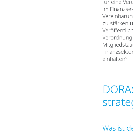
für eine Ver
im Finanzsek
Vereinbarun
zu stärken
Veröffentlic
Verordnung z
Mitgliedsta
Finanzsekto
einhalten?
DORA:
strate
Was ist d