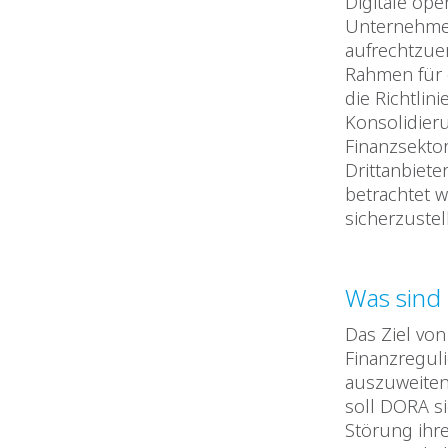
Digitale ope
Unternehmen,
aufrechtzue
Rahmen für d
die Richtlini
Konsolidier
Finanzsekto
Drittanbiete
betrachtet
sicherzustel
Was sind 
Das Ziel von
Finanzregul
auszuweiten
soll DORA si
Störung ihre