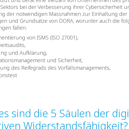
ützt und berät eine Vielzahl von Unternehmen des pr
 Sektors bei der Verbesserung ihrer Cybersicherheit u
ng der notwendigen Massnahmen zur Einhaltung der
en und Grundsätze von DORA, worunter auch die fo
ngen fallen:
entierung von ISMS (ISO 27001),
heitsaudits,
ng und Aufklärung,
ationsmanagement und Sicherheit,
ung des Reifegrads des Vorfallsmanagements,
ionstest
s sind die 5 Säulen der dig
tiven Widerstandsfähigkeit