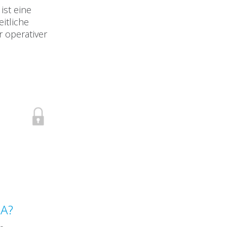
ist eine
itliche
 operativer
RA?