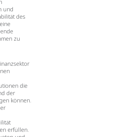
n
en und
bilität des
eine
chende
hmen zu
inanzsektor
inen
tutionen die
nd der
igen können.
der
lität
en erfüllen.