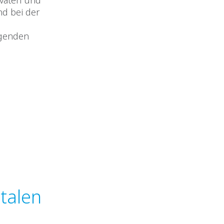
ivaten und
nd bei der
lgenden
italen
?