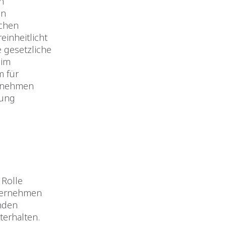
on
en
ichen
einheitlicht
te gesetzliche
 im
m für
ternehmen
hung
 Rolle
nternehmen
enden
terhalten.