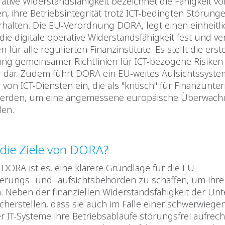
rative Widerstandsfähigkeit bezeichnet die Fähigkeit v
 ihre Betriebsintegrität trotz ICT-bedingten Störung
rhalten. Die EU-Verordnung DORA, legt einen einheitl
ie digitale operative Widerstandsfähigkeit fest und ver
en für alle regulierten Finanzinstitute. Es stellt die ers
ung gemeinsamer Richtlinien für ICT-bezogene Risiken
r dar. Zudem führt DORA ein EU-weites Aufsichtssyste
r von ICT-Diensten ein, die als "kritisch" für Finanzun
 werden, um eine angemessene europäische Überwac
len.
die Ziele von DORA?
 DORA ist es, eine klarere Grundlage für die EU-
ierungs- und -aufsichtsbehörden zu schaffen, um ihre
. Neben der finanziellen Widerstandsfähigkeit der U
cherstellen, dass sie auch im Falle einer schwerwieg
r IT-Systeme ihre Betriebsabläufe störungsfrei aufrech