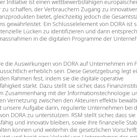
r Initiative ist einen wettbewerbsfähigen europäische
r zu schaffen, der Verbrauchern Zugang zu innovativ
anzprodukten bietet, gleichzeitig jedoch die Gesamtsta
ms gewährleistet. Ein Schlüsselelement von DORA ist s
otenzielle Lücken zu identifizieren und dann entspre
assnahmen in die digitalen Programme der Unterne
e die Auswirkungen von DORA auf Unternehmen im F
ussichtlich erheblich sein. Diese Gesetzgebung legt e
en Rahmen fest, indem sie die digitale operative
ähigkeit stärkt. Dazu stellt sie sicher, dass Finanzinsti
m Zusammenhang mit der Informationstechnologie u
 Vernetzung zwischen den Akteuren effektiv bewält
gt unsere Aufgabe darin, regulierte Unternehmen bei 
on DORA zu unterstützen. RSM stellt sicher, dass sie
ähig und innovativ bleiben, sowie ihre finanzielle Stabi
lten können und weiterhin die gesetzlichen Vorschrift