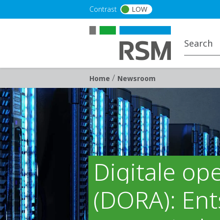
Skip to main content
Contrast
LOW
/
Breadcrumb
Home
Newsroom
Digitale ope
(DORA): Ent