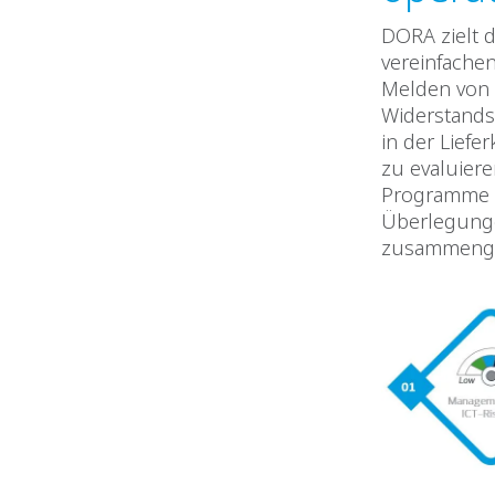
DORA zielt 
vereinfachen
Melden von V
Widerstands
in der Liefer
zu evaluier
Programme z
Überlegung
zusammenge