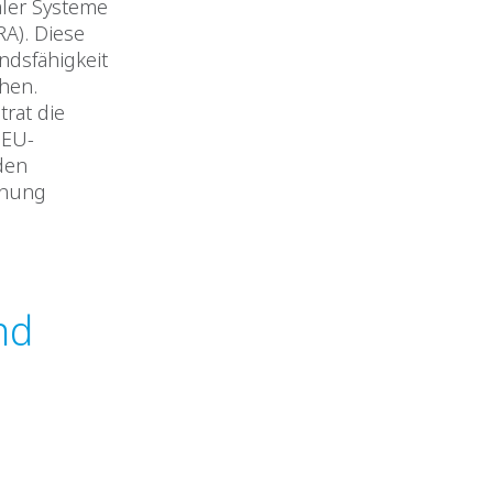
aler Systeme
RA). Diese
ndsfähigkeit
hen.
trat die
 EU-
den
dnung
nd