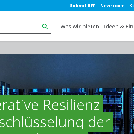
Blue top nav
Submit RFP
Newsroom
K
Main navigation desktop
Was wir bieten
Ideen & Ein
rative Resilienz
schlüsselung der