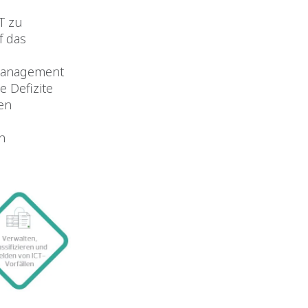
T zu
f das
omanagement
e Defizite
en
n