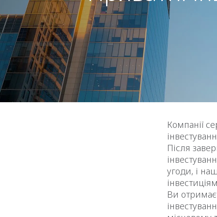
Компанії с
інвестуванн
Після завер
інвестуванн
угоди, і н
інвестиція
Ви отримаєт
інвестуванн