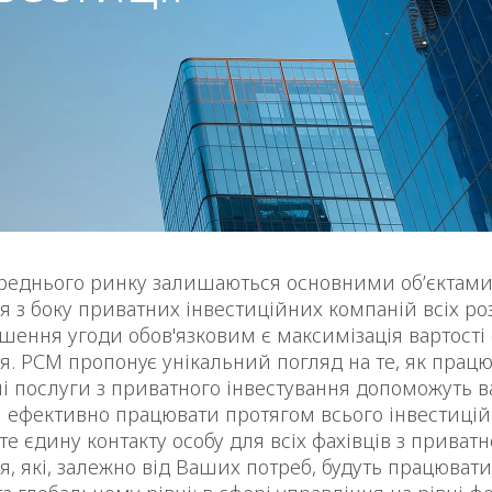
ереднього ринку залишаються основними об’єктам
я з боку приватних інвестиційних компаній всіх роз
шення угоди обов'язковим є максимізація вартості 
я. РСМ пропонує унікальний погляд на те, як працю
аші послуги з приватного інвестування допоможуть
м ефективно працювати протягом всього інвестицій
е єдину контакту особу для всіх фахівців з приватн
я, які, залежно від Ваших потреб, будуть працюват