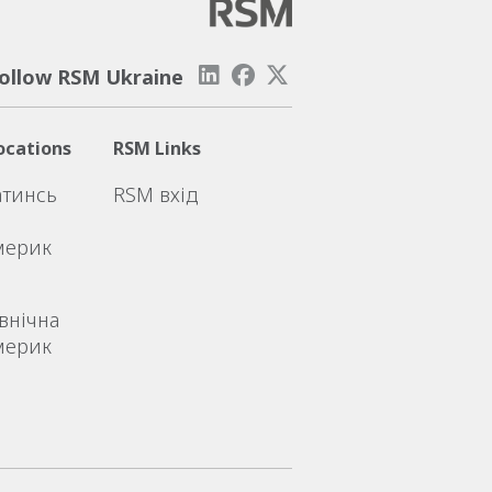
ollow RSM Ukraine
ocations
RSM Links
атинсь
RSM вхід
мерик
внічна
мерик