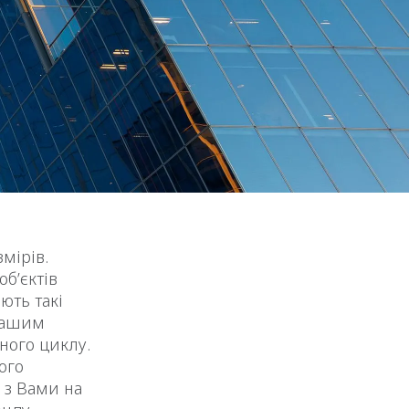
и
мірів.
об’єктів
ють такі
 вашим
ного циклу.
ого
и з Вами на