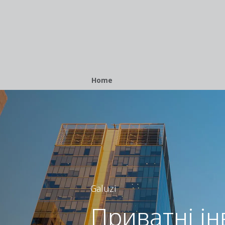
Breadcrumb
Home
Galuzi
Приватні ін