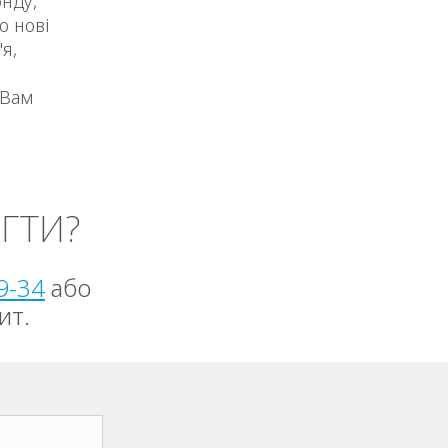
онду,
о нові
я,
 Вам
ГТИ?
9-34
або
ит.