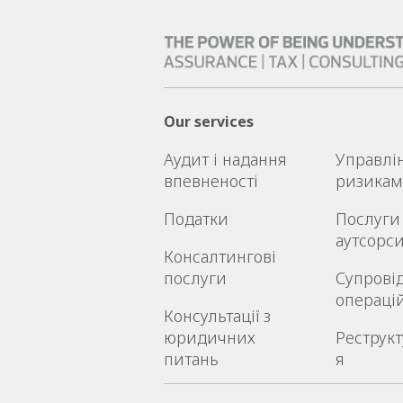
Our services
Аудит і надання
Управлі
впевненості
ризика
Податки
Послуги
аутсорс
Консалтингові
послуги
Супрові
операці
Консультації з
юридичних
Реструкт
питань
я