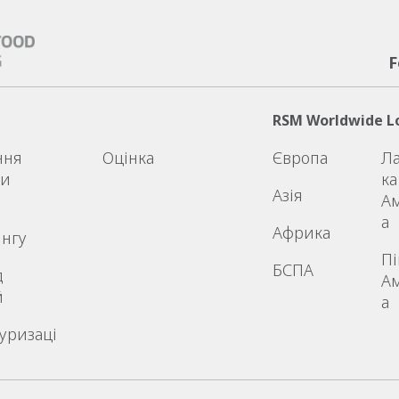
F
RSM Worldwide L
ння
Оцінка
Європа
Л
ми
ка
Азія
А
а
Африка
ингу
Пі
БСПА
д
А
й
а
уризаці