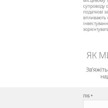
місцевому т
супроводу о
податкові з
впливають н
інвестуванн
зорієнтуват
ЯК 
Зв’яжіт
на
ПІБ