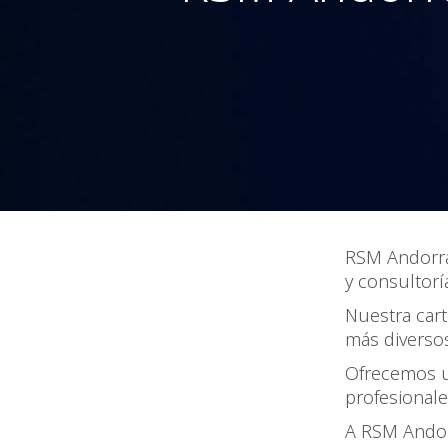
RSM Andorra 
y consultorí
Nuestra cart
más diverso
Ofrecemos u
profesional
A RSM Andorr