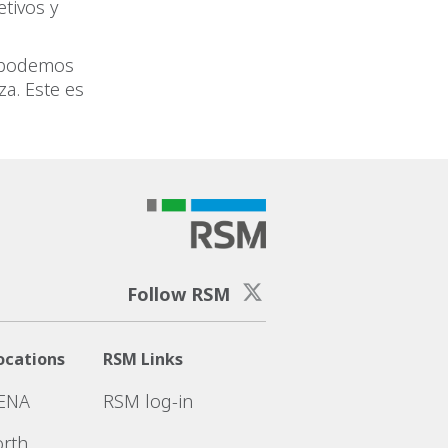
etivos y
s podemos
za. Este es
Follow RSM
ocations
RSM Links
ENA
RSM log-in
rth