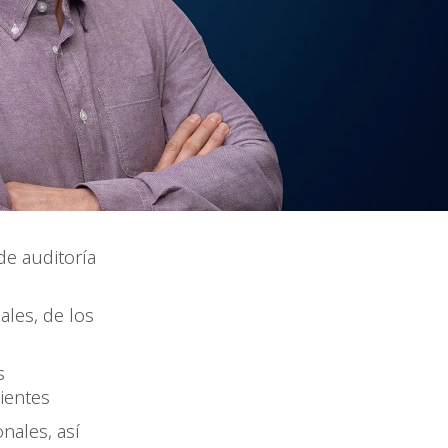
de auditoría
ales, de los
s
ientes
nales, así