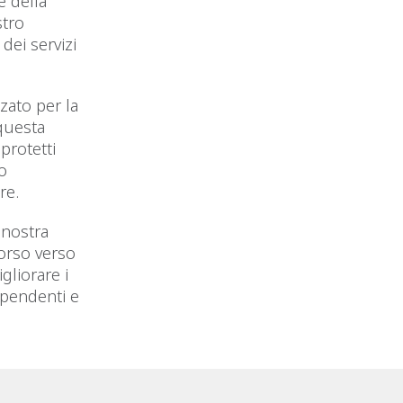
e della
stro
dei servizi
zato per la
 questa
protetti
no
re.
 nostra
corso verso
gliorare i
dipendenti e