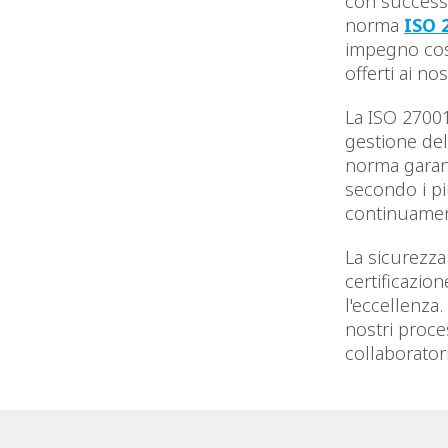
con successo
norma
ISO 
impegno cost
offerti ai nos
La ISO 27001
gestione del
norma garant
secondo i più
continuament
La sicurezza
certificazio
l'eccellenza
nostri proces
collaborator