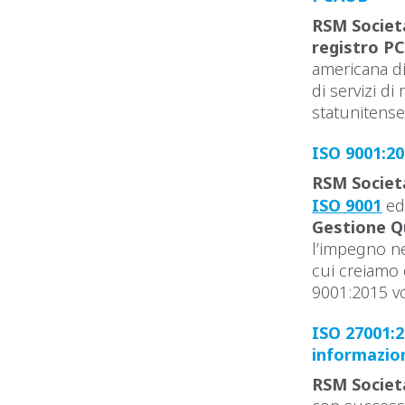
RSM Società
registro P
americana di 
di servizi d
statunitense
ISO 9001:2
RSM Società
ISO 9001
ed
Gestione Q
l’impegno ne
cui creiamo e
9001:2015 v
ISO 27001:2
informazio
RSM Società