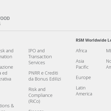
RSM Worldwide L
Risk and
IPO and
Africa
M
mation
Transaction
Asia
No
Services
azione
Pacific
Am
a ed
PNRR e Crediti
Europe
rativa
da Bonus Edilizi
Latin
Risk and
America
Compliance
(RiCo)
tions &