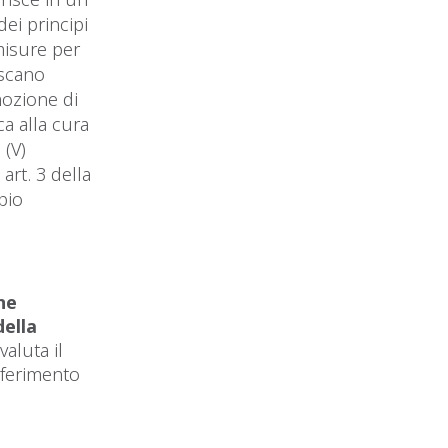
dei principi
 misure per
iscano
mozione di
ca alla cura
 (V)
art. 3 della
pio
ne
della
aluta il
iferimento