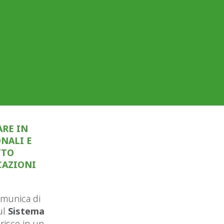
ARE IN
NALI E
TTO
CAZIONI
omunica di
ul
Sistema
risce in un