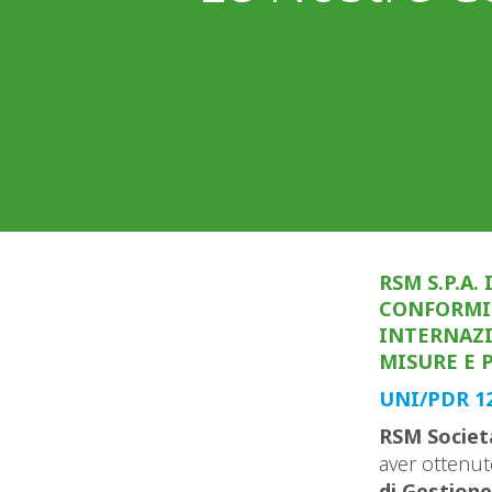
RSM S.P.A.
CONFORMIT
INTERNAZI
MISURE E 
UNI/PDR 12
RSM Società
aver ottenu
di Gestione