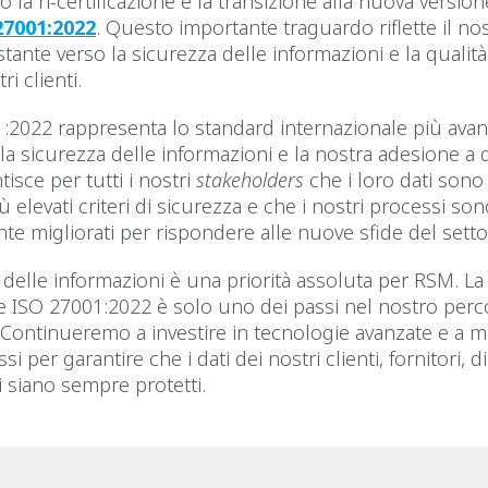
 la ri-certificazione e la transizione alla nuova version
27001:2022
. Questo importante traguardo riflette il no
ante verso la sicurezza delle informazioni e la qualità 
tri clienti.
:2022 rappresenta lo standard internazionale più avan
la sicurezza delle informazioni e la nostra adesione a
isce per tutti i nostri
stakeholders
che i loro dati sono 
 elevati criteri di sicurezza e che i nostri processi so
e migliorati per rispondere alle nuove sfide del setto
 delle informazioni è una priorità assoluta per RSM. La
ne ISO 27001:2022 è solo uno dei passi nel nostro per
. Continueremo a investire in tecnologie avanzate e a mi
si per garantire che i dati dei nostri clienti, fornitori, 
i siano sempre protetti.