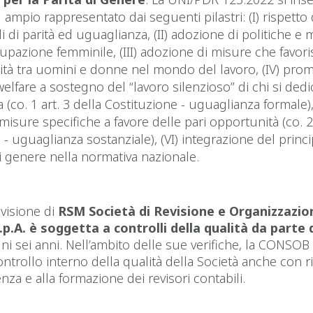
ampio rappresentato dai seguenti pilastri: (I) rispetto 
i di parità ed uguaglianza, (II) adozione di politiche e
ccupazione femminile, (III) adozione di misure che favor
parità tra uomini e donne nel mondo del lavoro, (IV) pro
welfare a sostegno del “lavoro silenzioso” di chi si dedi
a (co. 1 art. 3 della Costituzione - uguaglianza formale),
misure specifiche a favore delle pari opportunità (co. 2 
 - uguaglianza sostanziale), (VI) integrazione del princi
di genere nella normativa nazionale.
revisione di
RSM Società di Revisione e Organizzazio
.p.A. è soggetta a controlli della qualità da parte 
i sei anni. Nell’ambito delle sue verifiche, la CONSOB v
ontrollo interno della qualità della Società anche con r
nza e alla formazione dei revisori contabili.