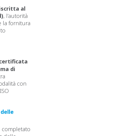
scritta al
d)
, l’autorità
 la fornitura
ato
certificata
ema di
tra
odalità con
 ISO
 delle
 completato