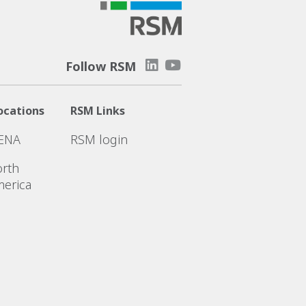
Follow RSM
ocations
RSM Links
ENA
RSM login
rth
erica