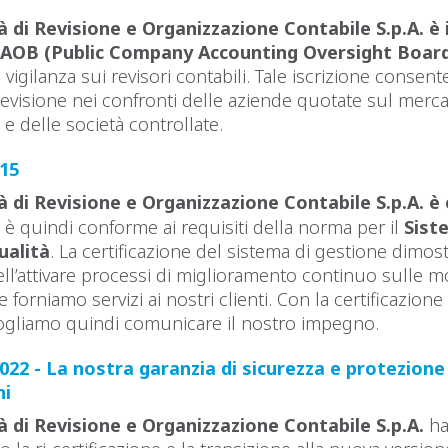
 di Revisione e Organizzazione Contabile S.p.A. è i
CAOB (Public Company Accounting Oversight Boar
vigilanza sui revisori contabili. Tale iscrizione consente
i revisione nei confronti delle aziende quotate sul merc
 e delle società controllate.
015
 di Revisione e Organizzazione Contabile S.p.A. è 
 è quindi conforme ai requisiti della norma per il
Sist
ualità
. La certificazione del sistema di gestione dimos
ll’attivare processi di miglioramento continuo sulle m
 forniamo servizi ai nostri clienti. Con la certificazione
ogliamo quindi comunicare il nostro impegno.
022 - La nostra garanzia di sicurezza e protezione
ni
 di Revisione e Organizzazione Contabile S.p.A.
ha