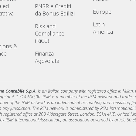
a ed
PNRR e Crediti
Europe
rativa
da Bonus Edilizi
Latin
Risk and
America
Compliance
(RiCo)
tions &
nce
Finanza
Agevolata
ne Contabile S.p.A.
is an Italian company with registered office in Milan,
capital: € 1.314.600,00. RSM is a member of the RSM network and trades
er of the RSM network is an independent accounting and consulting firm 
y in any jurisdiction. The RSM network is administered by RSM Internationa
registered office at 200 Aldersgate Street, London, EC1A 4HD, United 
 by RSM International Association, an association governed by article 60 et