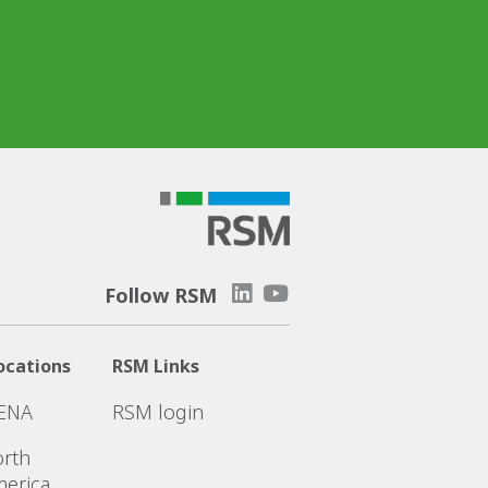
Follow RSM
ocations
RSM Links
ENA
RSM login
rth
erica