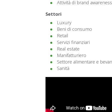
Attività di brand awarenes
Settori
Luxury
Beni di consumo
Retail
Servizi finanziari
Real estate
Manifatturiero
Settore alimentare e beva
Sanità