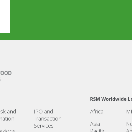
RSM Worldwide L
Risk and
IPO and
Africa
M
mation
Transaction
Asia
No
Services
azione
Pacific
Am