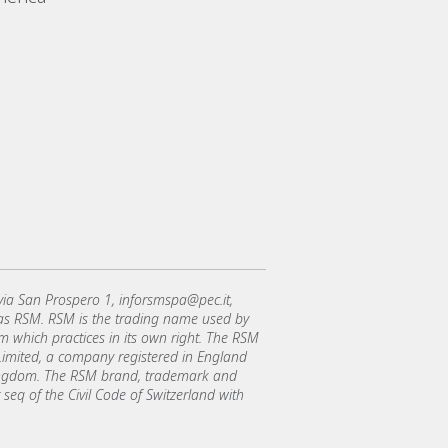
 via San Prospero 1, inforsmspa@pec.it,
 as RSM. RSM is the trading name used by
which practices in its own right. The RSM
l Limited, a company registered in England
Kingdom. The RSM brand, trademark and
 seq of the Civil Code of Switzerland with