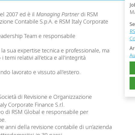
Jo
Ma
el 2007 ed è il
Managing Partner
di RSM
zione Contabile S.p.A. e RSM Italy Corporate
Se
RS
adership Team e responsabile
Co
Ar
o la sua expertise tecnica e professionale, ma
Au
temi relativi all’etica e all’integrità
ndo lavorato e vissuto all’estero.
ocietà di Revisione e Organizzazione
aly Corporate Finance S.r.l.
 di RSM Global e responsabile per
pe.
e anni della revisione contabile di un’azienda
ettrodomestici in 30 paesi.