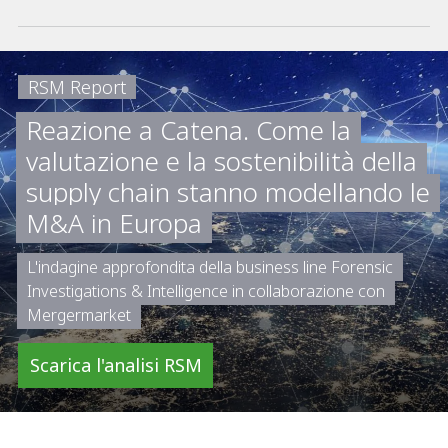
rispettare i fattori ESG viene estesa alle
catene di approvvigionamento
RSM Report
Reazione a Catena. Come la
valutazione e la sostenibilità della
supply chain stanno modellando le
M&A in Europa
L'indagine approfondita della business line Forensic
Investigations & Intelligence in collaborazione con
Mergermarket
Scarica l'analisi RSM