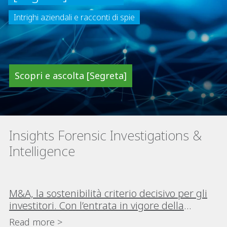
Intrighi aziendali e racconti di spie
Scopri e ascolta [Segreta]
Insights Forensic Investigations &
Intelligence
M&A, la sostenibilità criterio decisivo per gli
investitori. Con l’entrata in vigore della
direttiva europea CSDDD la necessità di
Read more >