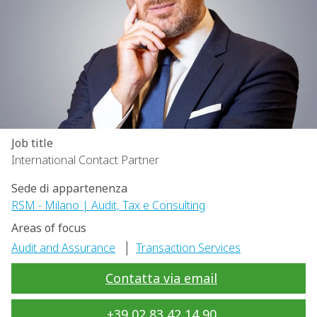
Job title
International Contact Partner
Sede di appartenenza
RSM - Milano | Audit, Tax e Consulting
Areas of focus
|
Audit and Assurance
Transaction Services
Contatta via email
+39 02 83 42 14 90