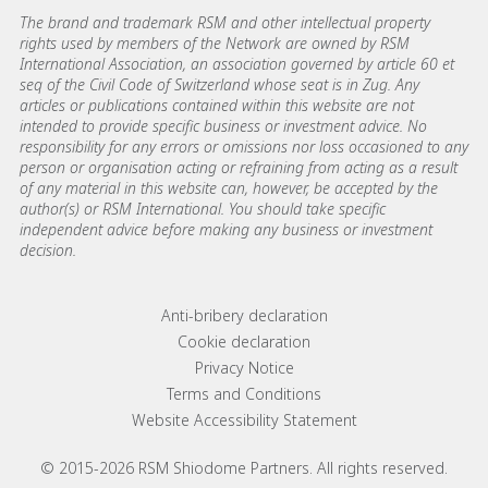
The brand and trademark RSM and other intellectual property
rights used by members of the Network are owned by RSM
International Association, an association governed by article 60 et
seq of the Civil Code of Switzerland whose seat is in Zug. Any
articles or publications contained within this website are not
intended to provide specific business or investment advice. No
responsibility for any errors or omissions nor loss occasioned to any
person or organisation acting or refraining from acting as a result
of any material in this website can, however, be accepted by the
author(s) or RSM International. You should take specific
independent advice before making any business or investment
decision.
Footer menu links
Anti-bribery declaration
Cookie declaration
Privacy Notice
Terms and Conditions
Website Accessibility Statement
© 2015-2026 RSM Shiodome Partners. All rights reserved.