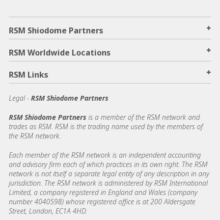
+
RSM Shiodome Partners
+
RSM Worldwide Locations
+
RSM Links
Legal -
RSM Shiodome Partners
RSM Shiodome Partners
is a member of the RSM network and
trades as RSM. RSM is the trading name used by the members of
the RSM network.
Each member of the RSM network is an independent accounting
and advisory firm each of which practices in its own right. The RSM
network is not itself a separate legal entity of any description in any
jurisdiction. The RSM network is administered by RSM International
Limited, a company registered in England and Wales (company
number 4040598) whose registered office is at 200 Aldersgate
Street, London, EC1A 4HD.