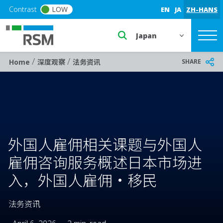
Skip to main content
Contrast
LOW
EN
JA
ZH-HANS
Select a region or countr
/
/
Breadcrumb
SHARE
Home
深度观察
法务资讯
外国人雇佣相关课题与外国人
雇佣咨询服务概述日本市场进
入，外国人雇佣・移民
法务资讯