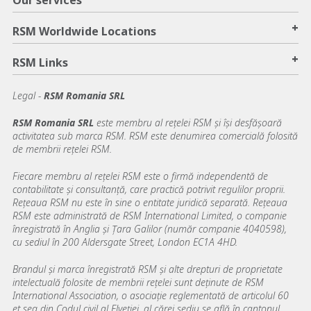
Our services
+
RSM Worldwide Locations
+
RSM Links
Legal -
RSM Romania SRL
RSM Romania SRL
este membru al reţelei RSM şi își desfășoară
activitatea sub marca RSM. RSM este denumirea comercială folosită
de membrii reţelei RSM.
Fiecare membru al rețelei RSM este o firmă independentă de
contabilitate şi consultanță, care practică potrivit regulilor proprii.
Rețeaua RSM nu este în sine o entitate juridică separată. Reţeaua
RSM este administrată de RSM International Limited, o companie
înregistrată în Anglia şi Ţara Galilor (număr companie 4040598),
cu sediul în 200 Aldersgate Street, London EC1A 4HD.
Brandul şi marca înregistrată RSM şi alte drepturi de proprietate
intelectuală folosite de membrii reţelei sunt deţinute de RSM
International Association, o asociaţie reglementată de articolul 60
et seq din Codul civil al Elveţiei, al cărei sediu se află în cantonul