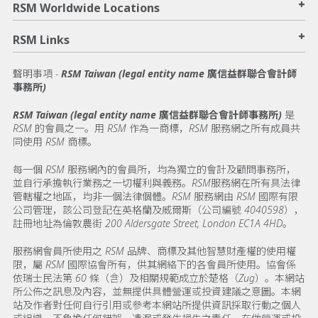
+
RSM Worldwide Locations
+
RSM Links
聲明事項 -
RSM Taiwan (legal entity name 廣信益群聯合會計師
事務所)
RSM Taiwan (legal entity name 廣信益群聯合會計師事務所)
是
RSM 的會員之一。用 RSM 作為一商標，RSM 服務網之所有成員共
同使用 RSM 商標。
每一個 RSM 服務網內的會員所，均為獨立的會計及顧問事務所，
並自行承擔執行業務之一切權利與義務。RSM服務網在所有具法律
管轄權之地區，均非一個法律個體。RSM 服務網由 RSM 國際有限
公司管理，該公司登記在英格蘭及威爾斯（公司編號 4040598），
註冊地址為倫敦農街 200 Aldersgate Street, London EC1A 4HD。
服務網會員所使用之 RSM 品牌、商標及其他智慧財產權的使用權
限，屬 RSM 國際協會所有，供其網絡下的各會員所使用。協會係
依瑞士民法第 60 條（含）及相關規範成立於楚格（Zug）。本網站
所公佈之訊息及內容，並無提供具體營運或投資建議之意圖。本網
站及作者對任何自行引用或參考本網站所提供資訊採取行動之個人