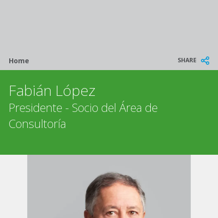
Breadcrumb
SHARE
Home
Fabián López
Presidente - Socio del Área de
Consultoría