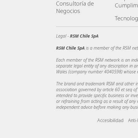
Consultoría de
Cumplim
Negocios
Tecnolog
Legal -
RSM Chile SpA
RSM Chile SpA
is a member of the RSM net
Each member of the RSM network is an indepe
separate legal entity of any description in
Wales (company number 4040598) whose regi
The brand and trademark RSM and other int
association governed by article 60 et seq of 
intended to provide specific business or inv
or refraining from acting as a result of any
independent advice before making any busin
Footer menu lin
Accesibilidad
Anti-