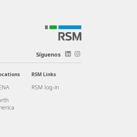
Síguenos
ocations
RSM Links
ENA
RSM log-in
rth
erica