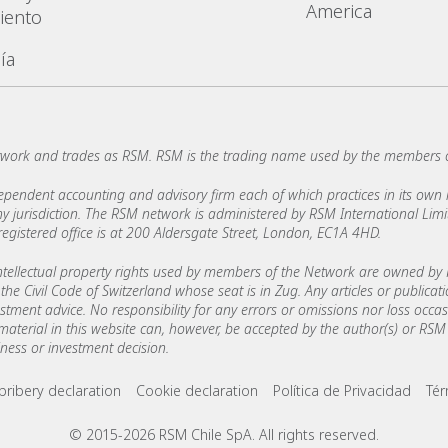
America
iento
ía
work and trades as RSM. RSM is the trading name used by the members 
ndent accounting and advisory firm each of which practices in its own ri
 any jurisdiction. The RSM network is administered by RSM International Li
stered office is at 200 Aldersgate Street, London, EC1A 4HD.
ellectual property rights used by members of the Network are owned by R
the Civil Code of Switzerland whose seat is in Zug. Any articles or publicat
estment advice. No responsibility for any errors or omissions nor loss occ
 material in this website can, however, be accepted by the author(s) or RSM 
ess or investment decision.
ks
bribery declaration
Cookie declaration
Política de Privacidad
Tér
© 2015-2026 RSM Chile SpA. All rights reserved.