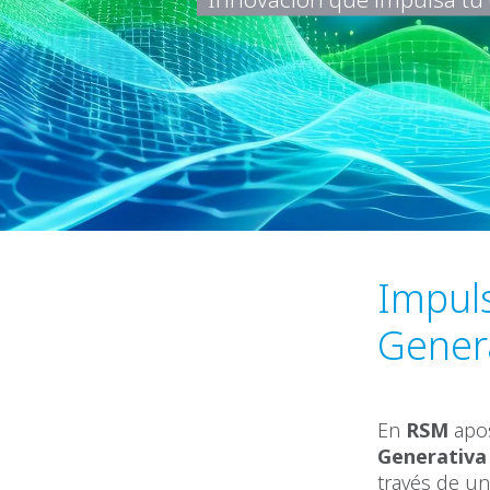
Impuls
Gener
En
RSM
apos
Generativa
través de u