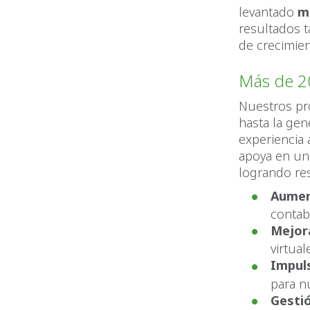
levantado
m
resultados 
de crecimien
Más de 2
Nuestros pr
hasta la gen
experiencia 
apoya en un 
logrando re
Aument
contabi
Mejora
virtua
Impuls
para n
Gesti