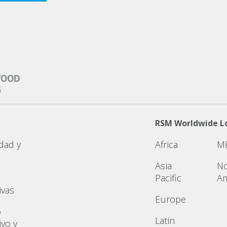
RSM Worldwide L
dad y
Africa
M
Asia
No
Pacific
Am
ivas
Europe
o
Latin
ivo y