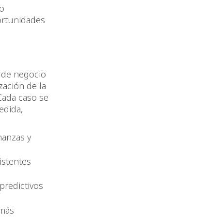
do
ortunidades
 de negocio
zación de la
 Cada caso se
edida,
nanzas y
istentes
predictivos
 más