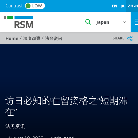
Skip to main content
Contrast
LOW
EN
JA
ZH-
Select a region or 
/
/
Breadcrumb
SHARE
Home
深度观察
法务资讯
访日必知的在留资格之“短期滞
在”
法务资讯