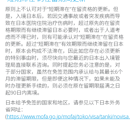
原则上不认可对于“短期滞在”在留资格的更新。但
是，入境日本后，若因交通事故或者突发疾病而导
致在日本医院住院治疗伤病时，超过原先的在留资
格期限而有继续滞留日本必要时，或者出于人道考
虑而不得已时，则有可能承认对“短期滞在”在留资格
的更新。超过“短期滞在”有效期限而继续滞留在日本
时，原本会构成不法滞在，因此如您存在必须更新
的特别事由时，须尽快向与您最近的日本出入境管
理局直接联系咨询。同时提起您务必注意的是，对
于部分国家，虽然在免签范围内承认给与其最长6个
月的滞留期限，但是即便这种情况下，如果未能及
时办理更新手续的，则必须在原在留期限届满之日
起90日内离境。
日本给予免签的国家和地区，请参见以下日本外务
省网址：
(
https://www.mofa.go.jp/mofaj/toko/visa/tanki/novisa