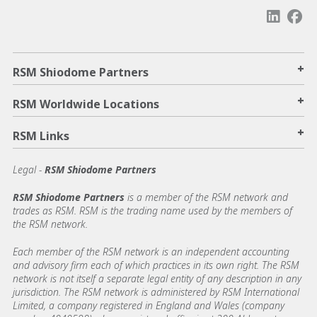
+
RSM Shiodome Partners
+
RSM Worldwide Locations
+
RSM Links
Legal -
RSM Shiodome Partners
RSM Shiodome Partners
is a member of the RSM network and
trades as RSM. RSM is the trading name used by the members of
the RSM network.
Each member of the RSM network is an independent accounting
and advisory firm each of which practices in its own right. The RSM
network is not itself a separate legal entity of any description in any
jurisdiction. The RSM network is administered by RSM International
Limited, a company registered in England and Wales (company