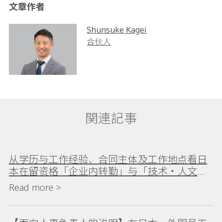
文章作者
Shunsuke Kagei
合伙人
関連記事
从学历与工作经验、合同主体及工作地点看日
本在留资格「企业内转勤」与「技术・人文知
识・国际业务」的区别
Read more >