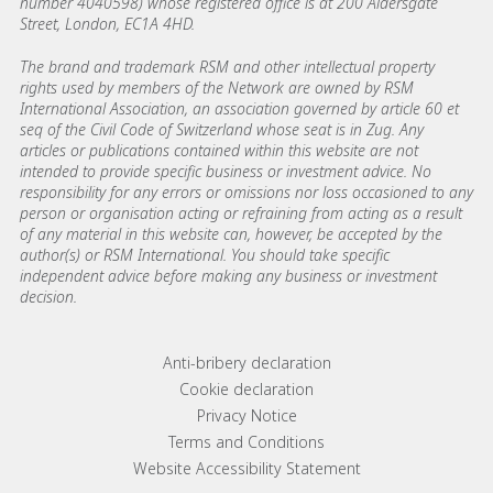
number 4040598) whose registered office is at 200 Aldersgate
Street, London, EC1A 4HD.
The brand and trademark RSM and other intellectual property
rights used by members of the Network are owned by RSM
International Association, an association governed by article 60 et
seq of the Civil Code of Switzerland whose seat is in Zug. Any
articles or publications contained within this website are not
intended to provide specific business or investment advice. No
responsibility for any errors or omissions nor loss occasioned to any
person or organisation acting or refraining from acting as a result
of any material in this website can, however, be accepted by the
author(s) or RSM International. You should take specific
independent advice before making any business or investment
decision.
Footer menu links
Anti-bribery declaration
Cookie declaration
Privacy Notice
Terms and Conditions
Website Accessibility Statement