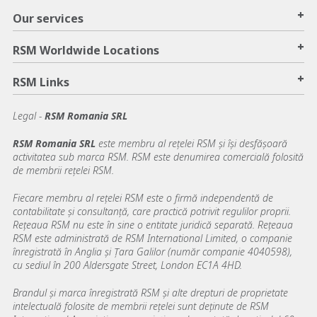
+
Our services
+
RSM Worldwide Locations
+
RSM Links
Legal -
RSM Romania SRL
RSM Romania SRL
este membru al reţelei RSM şi își desfășoară
activitatea sub marca RSM. RSM este denumirea comercială folosită
de membrii reţelei RSM.
Fiecare membru al rețelei RSM este o firmă independentă de
contabilitate şi consultanță, care practică potrivit regulilor proprii.
Rețeaua RSM nu este în sine o entitate juridică separată. Reţeaua
RSM este administrată de RSM International Limited, o companie
înregistrată în Anglia şi Ţara Galilor (număr companie 4040598),
cu sediul în 200 Aldersgate Street, London EC1A 4HD.
Brandul şi marca înregistrată RSM şi alte drepturi de proprietate
intelectuală folosite de membrii reţelei sunt deţinute de RSM