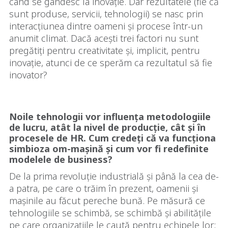
când se gândesc la inovație. Dar rezultatele (fie că
sunt produse, servicii, tehnologii) se nasc prin
interacțiunea dintre oameni și procese într-un
anumit climat. Dacă acești trei factori nu sunt
pregătiți pentru creativitate și, implicit, pentru
inovație, atunci de ce sperăm ca rezultatul să fie
inovator?
Noile tehnologii vor influența metodologiile
de lucru, atât la nivel de producție, cât și în
procesele de HR. Cum credeți că va funcționa
simbioza om-mașină și cum vor fi redefinite
modelele de business?
De la prima revoluție industrială și până la cea de-
a patra, pe care o trăim în prezent, oamenii și
mașinile au făcut pereche bună. Pe măsură ce
tehnologiile se schimbă, se schimbă și abilitățile
pe care organizațiile le caută pentru echipele lor;