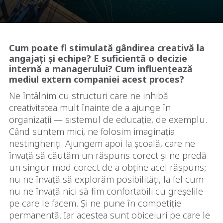
Cum poate fi stimulată gândirea creativă la
angajați și echipe? E suficientă o decizie
internă a managerului? Cum influențează
mediul extern companiei acest proces?
Ne întâlnim cu structuri care ne inhibă
creativitatea mult înainte de a ajunge în
organizații — sistemul de educație, de exemplu.
Când suntem mici, ne folosim imaginația
nestingheriți. Ajungem apoi la școală, care ne
învață să căutăm un răspuns corect și ne predă
un singur mod corect de a obține acel răspuns;
nu ne învață să explorăm posibilități, la fel cum
nu ne învață nici să fim confortabili cu greșelile
pe care le facem. Și ne pune în competiție
permanentă. Iar acestea sunt obiceiuri pe care le