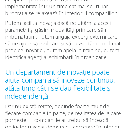
implementate într-un timp cât mai scurt. Iar
birocrația se relaxează în interiorul companiilor.
Putem facilita inovația dacă ne uităm la acești
parametrii și găsim modalități prin care să îi
îmbunătățim. Putem angaja experți externi care
să ne ajute să evaluăm și să dezvoltăm un climat
propice inovației, putem apela la training, putem
identifica agenți ai schimbării în organizație.
Un departament de inovație poate
ajuta compania să inoveze continuu,
atâta timp cât i se dau flexibilitate și
independență.
Dar nu există rețete, depinde foarte mult de
fiecare companie în parte, de realitatea de la care
pornește — companiile ar trebui să înceapă
obligatoriu acest demers cu cercetare în interior.