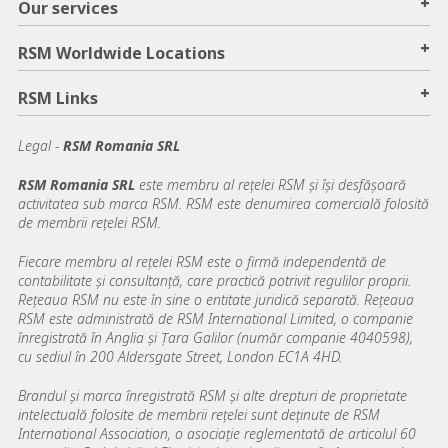
+
Our services
+
RSM Worldwide Locations
+
RSM Links
Legal -
RSM Romania SRL
RSM Romania SRL
este membru al reţelei RSM şi își desfășoară
activitatea sub marca RSM. RSM este denumirea comercială folosită
de membrii reţelei RSM.
Fiecare membru al rețelei RSM este o firmă independentă de
contabilitate şi consultanță, care practică potrivit regulilor proprii.
Rețeaua RSM nu este în sine o entitate juridică separată. Reţeaua
RSM este administrată de RSM International Limited, o companie
înregistrată în Anglia şi Ţara Galilor (număr companie 4040598),
cu sediul în 200 Aldersgate Street, London EC1A 4HD.
Brandul şi marca înregistrată RSM şi alte drepturi de proprietate
intelectuală folosite de membrii reţelei sunt deţinute de RSM
International Association, o asociaţie reglementată de articolul 60