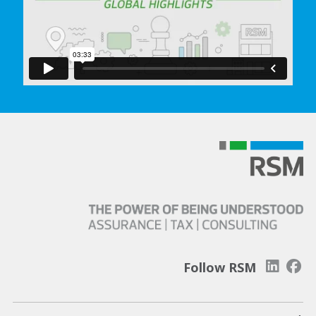
In order to watch this video please
click here
and enable 'Functional Cookies'
or select 'Allow all' cookies.
Thank you
Follow RSM