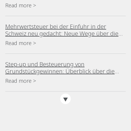
Meldungen abgeschafft, wenn keine Steuer
Read more >
geschuldet ist
Mehrwertsteuer bei der Einfuhr in der
Schweiz neu gedacht: Neue Wege über die
klassische Grenzzahlung hinaus
Read more >
Step‑up und Besteuerung von
Grundstückgewinnen: Überblick über die
Praxis in Genf
Read more >