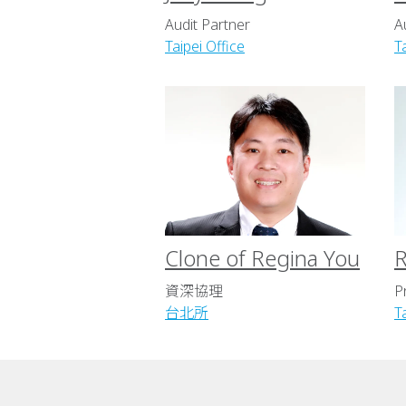
Audit Partner
A
Taipei Office
T
Clone of Regina You
R
資深協理
P
台北所
T