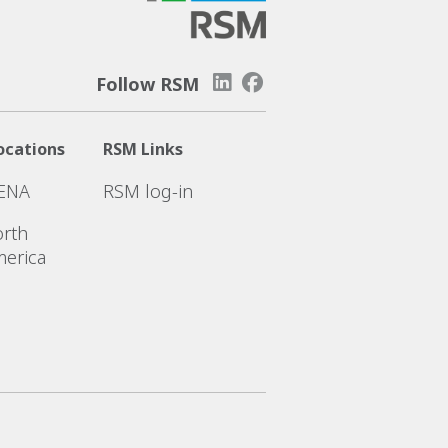
Follow RSM
ocations
RSM Links
ENA
RSM log-in
rth
erica