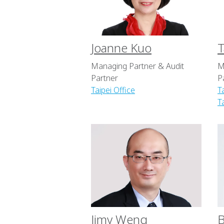
Joanne Kuo
T
Managing Partner & Audit
M
Partner
P
Taipei Office
T
T
Jimy Weng
B