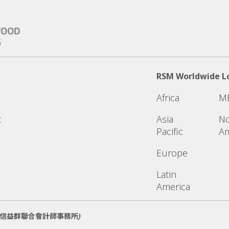
RSM Worldwide L
Africa
M
t
Asia
No
Pacific
Am
Europe
Latin
America
name 廣信益群聯合會計師事務所)