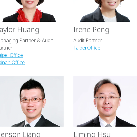
aylor Huang
Irene Peng
anaging Partner & Audit
Audit Partner
artner
Taipei Office
aipei Office
ainan Office
enson Liang
Liming Hsu