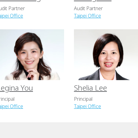
udit Partner
Audit Partner
aipei Office
Taipei Office
egina You
Shelia Lee
rincipal
Principal
aipei Office
Taipei Office