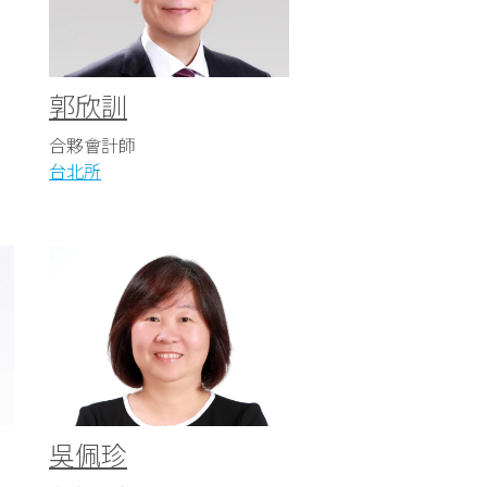
郭欣訓
合夥會計師
台北所
吳佩珍