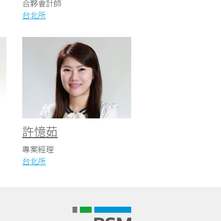
合夥會計師
台北所
許憶茹
專案經理
台北所