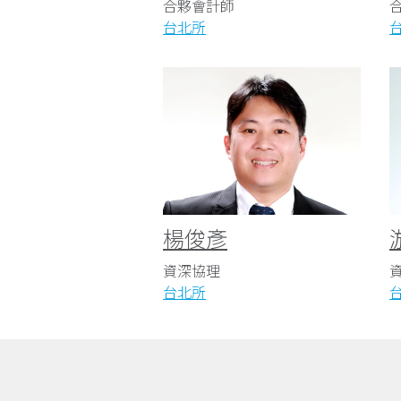
合夥會計師
台北所
楊俊彥
資深協理
台北所