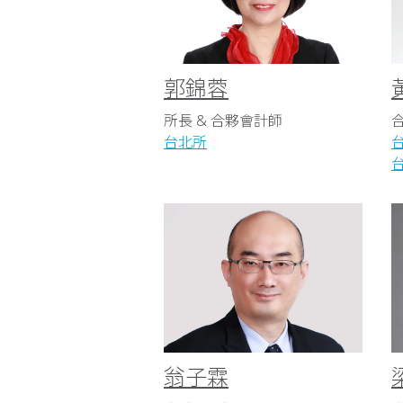
郭錦蓉
所長 & 合夥會計師
台北所
翁子霖