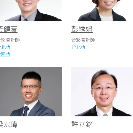
黃健豪
彭綉娟
合夥會計師
合夥會計師
台北所
台北所
台南所
梁宏瑋
許立銘