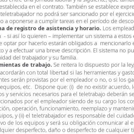
 establecida en el contrato. También se establece exp
 teletrabajador no podrá ser sancionado por el ejercic
o a oponerse a cumplir tareas en el período de desco
a de registro de asistencia y horario.
Los emplead
 - si así lo quieren – implementar un sistema a estos 
e optar por hacerlo estarán obligados a mencionarlo 
to y a efectuar una breve descripción. El sistema no p
midad del trabajador y su familia.
mientas de trabajo.
Se reitera lo dispuesto por la ley
 acordarán con total libertad si las herramientas y gast
ntes serán provistas por el empleador o no, o si los ga
 equipos, etc. Dispone que: (i) de no existir acuerdo, 
s y servicios necesarios para el teletrabajo deberán s
cionados por el empleador siendo de su cargo los co
ación, operación, funcionamiento, reemplazo y manten
ipos, y (ii) el teletrabajador es responsable del cuida
ivo de los equipos y será su obligación comunicar al
lquier desperfecto, daño o desperfecto de cualquier 