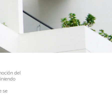
moción del
finiendo
e se