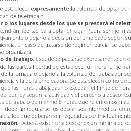
e establecer
expresamente
la voluntad de optar por 
dad de teletrabajo.
ar o los lugares desde los que se prestará el telet
tendrán libertad para optar el lugar. Podrá ser fijo, m
ativamente o dejarlo a decisión del empleado según s
iencia. En caso de tratarse de régimen parcial se debe
e organizará.
o de trabajo.
Esto debe pactarse expresamente en el
do las partes libertad de establecer un horario fijo, r
 de la jornada o dejarlo a la voluntad del trabajador s
iencia y la de la empleadora. Se establecen como úni
s que las horas trabajadas no excedan el límite de hor
ido por ley según la actividad y el derecho a desconex
as de trabajo de mínimo 8 horas que referiremos más 
n deberán regularse los descansos intermedios, entre
les, los que deberán ser regulados contractualmente
nexión.
Deberá existir una desconexión mínima de o
uas entre una jornada laboral y la siguiente, que tamb