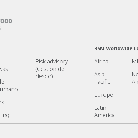
RSM Worldwide L
Risk advisory
Africa
M
ivas
(Gestión de
Asia
No
riesgo)
del
Pacific
Am
 humano
Europe
os
Latin
cing
America