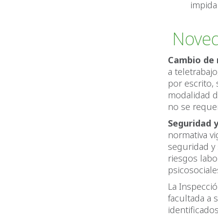
impida 
Noved
Cambio de 
a teletrabaj
por escrito,
modalidad du
no se requer
Seguridad y
normativa vi
seguridad y 
riesgos labo
psicosocial
La Inspecció
facultada a 
identificado