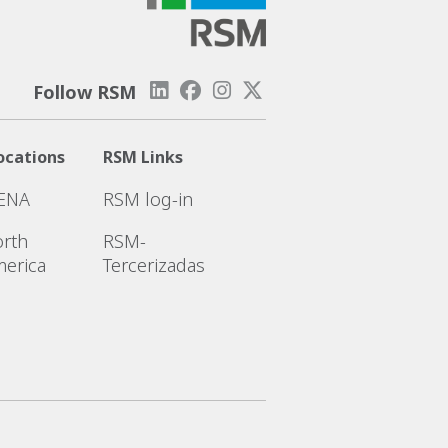
Follow RSM
ocations
RSM Links
ENA
RSM log-in
rth
RSM-
erica
Tercerizadas