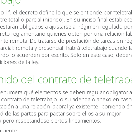
lo 1°, el decreto define lo que se entiende por “teletrab
re total o parcial (híbrido). En su inciso final establec
starán obligados a ajustarse al régimen regulado por
creto reglamentario quienes opten por una relación la
nte remota. De tratarse de prestación de tareas en r
parcial: remota y presencial, habrá teletrabajo cuando l
do lo acuerden por escrito. Solo en este caso, deber
ciones de la ley.
ido del contrato de teletrab
 3 enumera qué elementos se deben regular obligatori
l contrato de teletrabajo- o su adenda o anexo en caso
cación a una relación laboral ya existente- poniendo én
ad de las partes para pactar sobre ellos a su mejor
a pero respetándose ciertos lineamientos.
guiente: