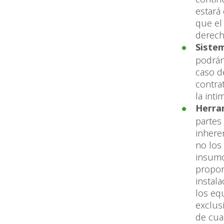
estará
que el
derech
Sistem
podrán
caso d
contra
la inti
Herra
partes
inhere
no los
insumo
propor
instal
los equ
exclus
de cua