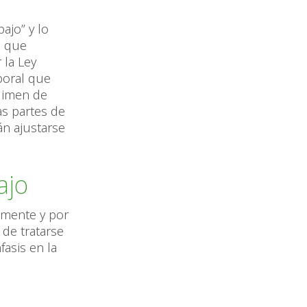
ajo” y lo
e que
 la Ley
boral que
égimen de
as partes de
án ajustarse
ajo
amente y por
 de tratarse
fasis en la