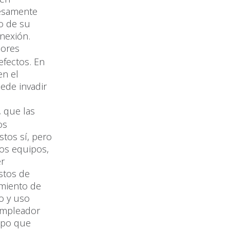
resamente
io de su
nexión.
ores
efectos. En
en el
uede invadir
, que las
os
stos sí, pero
los equipos,
er
stos de
imiento de
do y uso
 empleador
tipo que