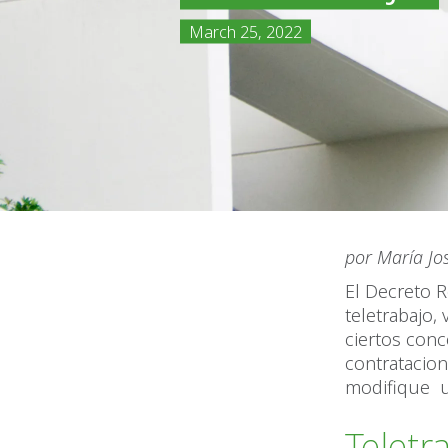
March 25, 2022
por María Jo
El Decreto 
teletrabajo,
ciertos conc
contratacio
modifique un
Teletr