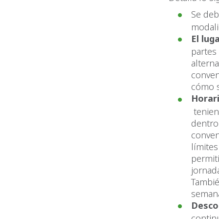
Se deb
modali
El lug
partes 
altern
conven
cómo s
Horari
tenien
dentro
conven
límite
permit
jornad
Tambié
semana
Desco
contin