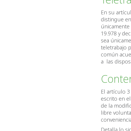
En su artícu
distingue ent
únicamente e
19.978 y de
sea únicame
teletrabajo 
común acuer
a las disposi
Conten
El artículo
escrito en e
de la modifi
libre volunt
convenienci
Detalla lo si