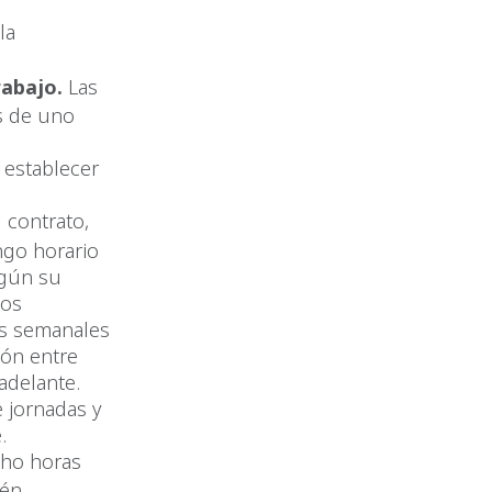
la
rabajo.
Las
ás de uno
u
 establecer
 contrato,
ango horario
egún su
cos
as semanales
ión entre
adelante.
 jornadas y
.
cho horas
ién