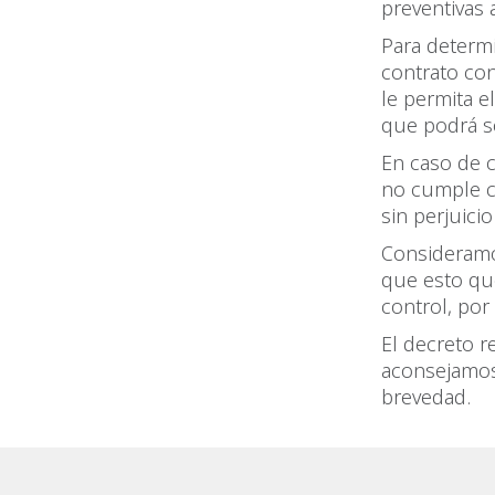
preventivas 
Para determi
contrato con
le permita e
que podrá so
En caso de c
no cumple co
sin perjuici
Consideramos
que esto qu
control, por
El decreto r
aconsejamos 
brevedad.