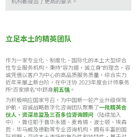
机构都提出了更高的要求。
立足本土的精英团队
作为一家专业化、制度化、国际化的本土大型综合
性专业服务机构，秉持“容为道，诚立身”的理念，容
诚凭借以客户为中心的高品质服务质量，综合实力
近年来屡上新台阶，在中注协 2023年度会计师事务
所“百家排名”中跻身
前五强
。
为积极响应国家号召，为中国新一轮产业升级保驾
护航，容诚战略数字化咨询团队聚集了
一批精英合
伙人、资深总监及三百多位咨询顾问
（陆续加入
中），曾任职于普华永道、麦肯锡、波士顿、埃森
哲、毕马威及德勤等专业咨询机构，拥有丰富的国
际视野，深谙本土市场的复杂性和独特性，基于对