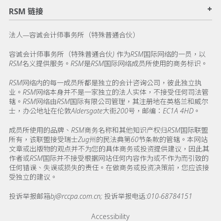
+
RSM 链接
法人—容诚会计师事务所（特殊普通合伙）
容诚会计师事务所（特殊普通合伙) 作为RSM国际网络的一员，以
RSM名义提供服务。RSM是RSM国际网络成员所使用的商务标识。
RSM网络内的每一成员所都是独立的会计咨询公司，彼此独立执
业。RSM网络本身并不是一家独立的法人实体，不接受任何司法管
辖。RSM网络由RSM国际有限公司管理，其注册地在英格兰和威尔
士，办公地址在伦敦Aldersgate大街200号，邮编：EC1A 4HD。
成员所使用的品牌、RSM商务名称和其他知识产权归RSM国际联盟
所有，该联盟接受瑞士Zug州的民法典第60节条款的管辖。本网站
文章或出版物的观点并不为您的具体商务或投资提供建议，因此其
作者或RSM国际并不接受根据网站任何内容作为或不作为而引致的
任何错误、失误或损失的责任。在做商务或投资决策前，您应该接
受独立的建议。
投诉举报邮箱bj@rccpa.com.cn; 投诉举报电话:010-68784151
Footer menu links
Accessibility