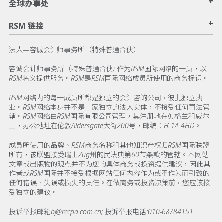
+
全球办事处
+
RSM 链接
法人—容诚会计师事务所（特殊普通合伙）
容诚会计师事务所（特殊普通合伙) 作为RSM国际网络的一员，以
RSM名义提供服务。RSM是RSM国际网络成员所使用的商务标识。
RSM网络内的每一成员所都是独立的会计咨询公司，彼此独立执
业。RSM网络本身并不是一家独立的法人实体，不接受任何司法管
辖。RSM网络由RSM国际有限公司管理，其注册地在英格兰和威尔
士，办公地址在伦敦Aldersgate大街200号，邮编：EC1A 4HD。
成员所使用的品牌、RSM商务名称和其他知识产权归RSM国际联盟
所有，该联盟接受瑞士Zug州的民法典第60节条款的管辖。本网站
文章或出版物的观点并不为您的具体商务或投资提供建议，因此其
作者或RSM国际并不接受根据网站任何内容作为或不作为而引致的
任何错误、失误或损失的责任。在做商务或投资决策前，您应该接
受独立的建议。
投诉举报邮箱bj@rccpa.com.cn; 投诉举报电话:010-68784151