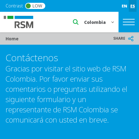
Skip to main content
Contrast
LOW
EN
ES
Select a region or countr
Breadcrumb
SHARE
Home
Contáctenos
Gracias por visitar el sitio web de RSM
Colombia. Por favor enviar sus
comentarios o preguntas utilizando el
siguiente formulario y un
representante de RSM Colombia se
comunicará con usted en breve.