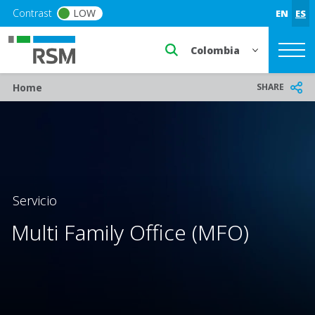
Skip to main content
Contrast
LOW
EN
ES
Select a region or countr
Breadcrumb
SHARE
Home
Servicio
Multi Family Office (MFO)