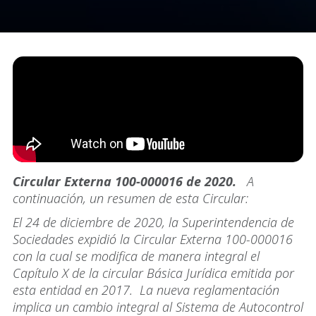
Circular Externa 100-000016 de 2020.
A
continuación, un resumen de esta Circular:
El 24 de diciembre de 2020, la Superintendencia de
Sociedades expidió la Circular Externa 100-000016
con la cual se modifica de manera integral el
Capítulo X de la circular Básica Jurídica emitida por
esta entidad en 2017. La nueva reglamentación
implica un cambio integral al Sistema de Autocontrol