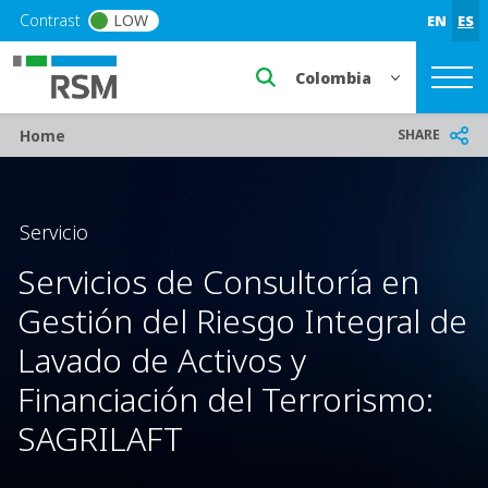
Skip to main content
Contrast
LOW
EN
ES
Select a region or countr
Breadcrumb
SHARE
Home
Servicio
Servicios de Consultoría en
Gestión del Riesgo Integral de
Lavado de Activos y
Financiación del Terrorismo:
SAGRILAFT