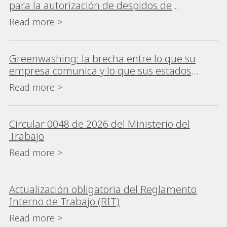
para la autorización de despidos de
trabajadores con estabilidad laboral
Read more >
reforzada
Greenwashing: la brecha entre lo que su
empresa comunica y lo que sus estados
financieros declaran ya tiene un costo
Read more >
regulatorio
Circular 0048 de 2026 del Ministerio del
Trabajo
Read more >
Actualización obligatoria del Reglamento
Interno de Trabajo (RIT)
Read more >